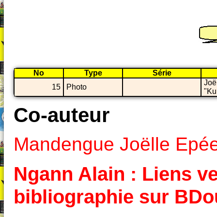
No
Type
Série
Joë
15
Photo
"Ku
Co-auteur
Mandengue Joëlle Epé
Ngann Alain : Liens ve
bibliographie sur BD