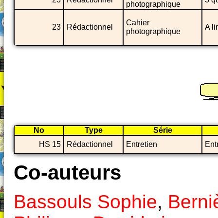
photographique
Cahier
23
Rédactionnel
A li
photographique
No
Type
Série
HS 15
Rédactionnel
Entretien
Ent
Co-auteurs
Bassouls Sophie
,
Berni