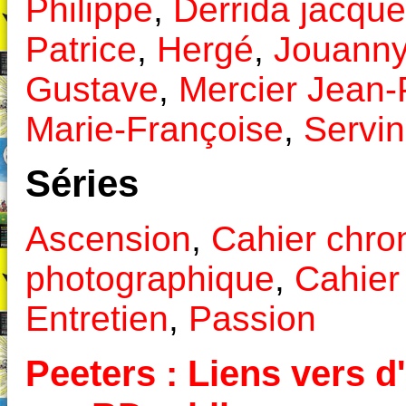
Philippe
,
Derrida jacqu
Patrice
,
Hergé
,
Jouanny
Gustave
,
Mercier Jean-
Marie-Françoise
,
Servin
Séries
Ascension
,
Cahier chro
photographique
,
Cahier
Entretien
,
Passion
Peeters : Liens vers d'