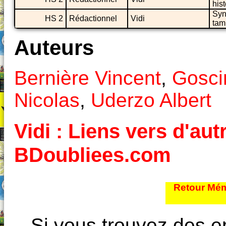
his
Syn
HS 2
Rédactionnel
Vidi
tam
Auteurs
Bernière Vincent
,
Gosci
Nicolas
,
Uderzo Albert
Vidi : Liens vers d'aut
BDoubliees.com
Retour Mém
Si vous trouvez des e