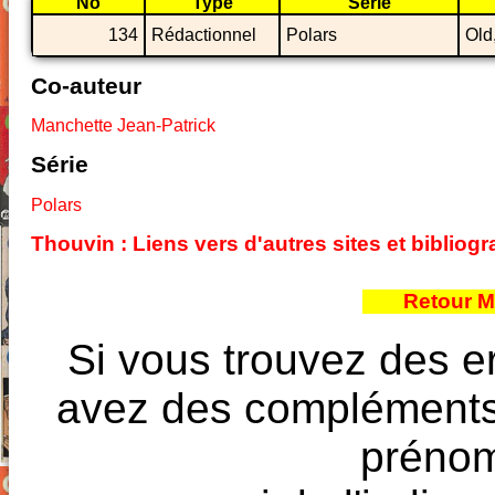
No
Type
Série
134
Rédactionnel
Polars
Old
Co-auteur
Manchette Jean-Patrick
Série
Polars
Thouvin : Liens vers d'autres sites et biblio
Retour M
Si vous trouvez des e
avez des compléments à
prénoms