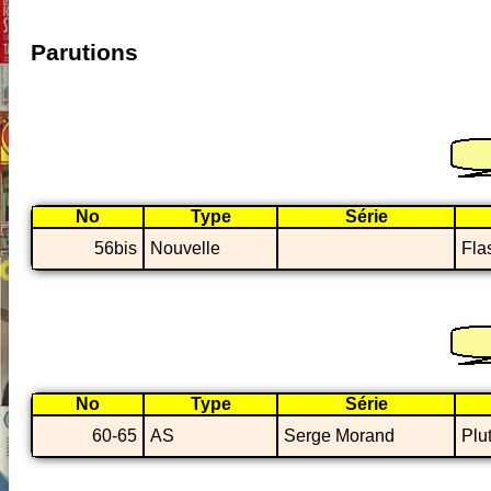
Parutions
No
Type
Série
56bis
Nouvelle
Fla
No
Type
Série
60-65
AS
Serge Morand
Plu