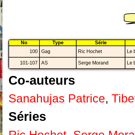
No
Type
Série
100
Gag
Ric Hochet
Le 
101-107
AS
Serge Morand
Le 
Co-auteurs
Sanahujas Patrice
,
Tibe
Séries
Ric Hochet
,
Serge Mor