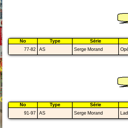
No
Type
Série
77-82
AS
Serge Morand
Opé
No
Type
Série
91-97
AS
Serge Morand
Lad