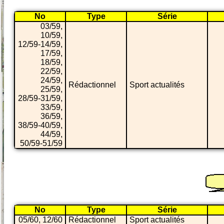
No
Type
Série
03/59,
10/59,
12/59-14/59,
17/59,
18/59,
22/59,
24/59,
Rédactionnel
Sport actualités
25/59,
28/59-31/59,
33/59,
36/59,
38/59-40/59,
44/59,
50/59-51/59
No
Type
Série
05/60, 12/60
Rédactionnel
Sport actualités