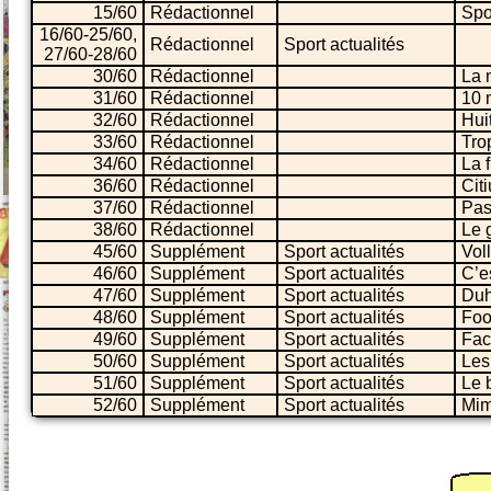
15/60
Rédactionnel
Spo
16/60-25/60,
Rédactionnel
Sport actualités
27/60-28/60
30/60
Rédactionnel
La 
31/60
Rédactionnel
10 
32/60
Rédactionnel
Huit
33/60
Rédactionnel
Tro
34/60
Rédactionnel
La 
36/60
Rédactionnel
Citi
37/60
Rédactionnel
Pas
38/60
Rédactionnel
Le 
45/60
Supplément
Sport actualités
Voll
46/60
Supplément
Sport actualités
C’e
47/60
Supplément
Sport actualités
Duh
48/60
Supplément
Sport actualités
Foot
49/60
Supplément
Sport actualités
Fac
50/60
Supplément
Sport actualités
Les
51/60
Supplément
Sport actualités
Le 
52/60
Supplément
Sport actualités
Mim