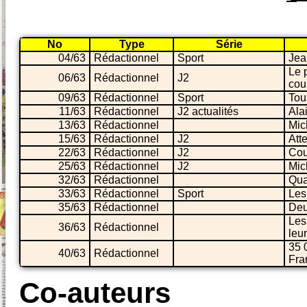
No
Type
Série
04/63
Rédactionnel
Sport
Jea
Le 
06/63
Rédactionnel
J2
cou
09/63
Rédactionnel
Sport
Tou
11/63
Rédactionnel
J2 actualités
Ala
13/63
Rédactionnel
Mic
15/63
Rédactionnel
J2
Att
22/63
Rédactionnel
J2
Cou
25/63
Rédactionnel
J2
Mic
32/63
Rédactionnel
Qua
33/63
Rédactionnel
Sport
Les
35/63
Rédactionnel
Deu
Les
36/63
Rédactionnel
leu
35 
40/63
Rédactionnel
Fra
Co-auteurs