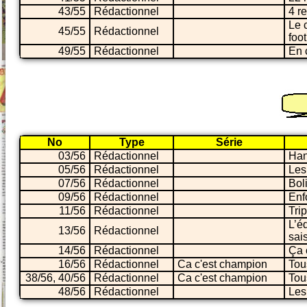
43/55
Rédactionnel
4 r
Le 
45/55
Rédactionnel
foo
49/55
Rédactionnel
En 
No
Type
Série
03/56
Rédactionnel
Han
05/56
Rédactionnel
Les
07/56
Rédactionnel
Bol
09/56
Rédactionnel
Enf
11/56
Rédactionnel
Tri
L’é
13/56
Rédactionnel
sai
14/56
Rédactionnel
Ça 
16/56
Rédactionnel
Ca c'est champion
Tou
38/56, 40/56
Rédactionnel
Ca c'est champion
Tou
48/56
Rédactionnel
Les