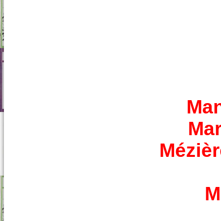
Man
Mar
Mézièr
M