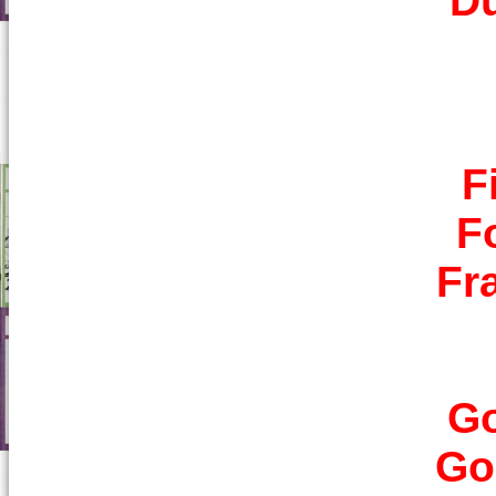
D
F
F
Fr
Go
Go