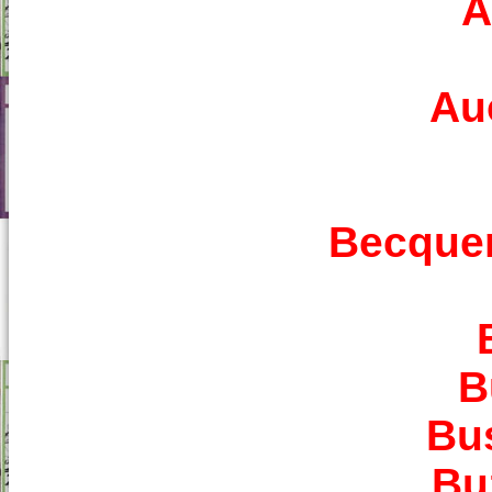
A
Au
Becquer
B
Bu
Bu