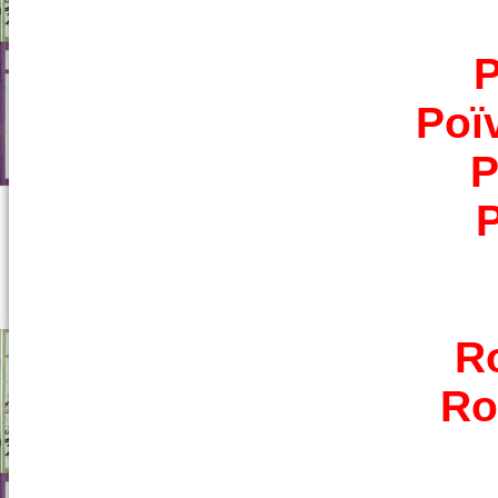
P
Poï
P
P
R
Ro