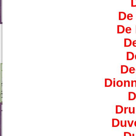
De
De
D
D
De
Dionn
D
Dru
Duve