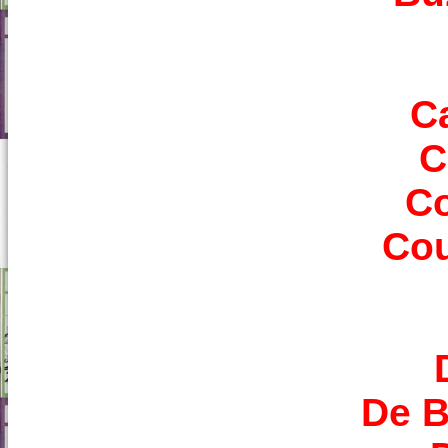
Ca
C
C
Co
De B