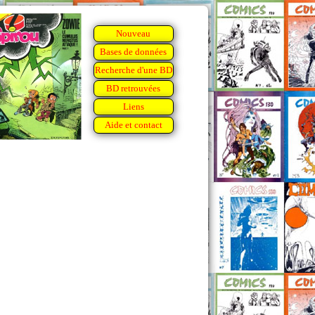
Nouveau
Bases de données
Recherche d'une BD
BD retrouvées
Liens
Aide et contact