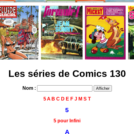
Les séries de Comics 130
Nom :
5
A
B
C
D
E
F
J
M
S
T
5
5 pour Infini
A