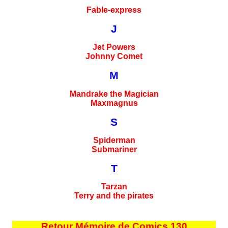
Fable-express
J
Jet Powers
Johnny Comet
M
Mandrake the Magician
Maxmagnus
S
Spiderman
Submariner
T
Tarzan
Terry and the pirates
Retour Mémoire de Comics 130