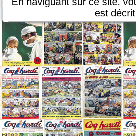
En naviguant sur ce site, vo
est décri