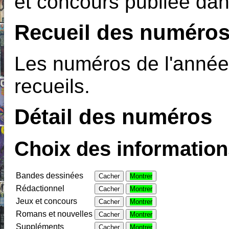
et concours publiée dan
Recueil des numéros
Les numéros de l'année
recueils.
Détail des numéros
Choix des informations
Bandes dessinées
Cacher
Montrer
Rédactionnel
Cacher
Montrer
Jeux et concours
Cacher
Montrer
Romans et nouvelles
Cacher
Montrer
Suppléments
Cacher
Montrer