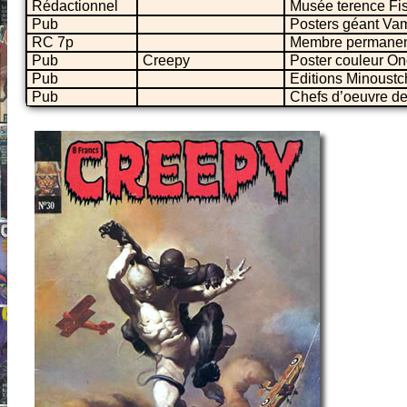
Rédactionnel
Musée terence Fi
Pub
Posters géant Vam
RC 7p
Membre permane
Pub
Creepy
Poster couleur O
Pub
Editions Minoustch
Pub
Chefs d’oeuvre de 