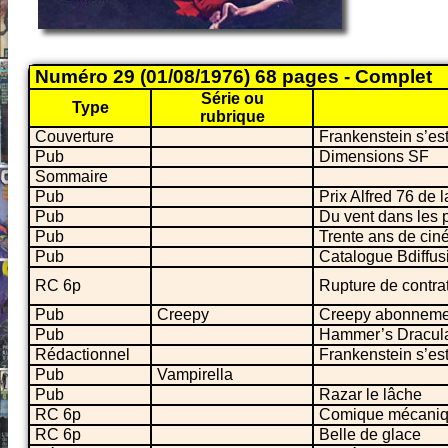
Numéro 29 (01/08/1976) 68 pages - Complet
Série ou
Type
rubrique
Couverture
Frankenstein s’es
Pub
Dimensions SF
Sommaire
Pub
Prix Alfred 76 de 
Pub
Du vent dans les p
Pub
Trente ans de cin
Pub
Catalogue Bdiffusi
RC 6p
Rupture de contrat
Pub
Creepy
Creepy abonneme
Pub
Hammer’s Dracula
Rédactionnel
Frankenstein s’es
Pub
Vampirella
Pub
Razar le lâche
RC 6p
Comique mécani
RC 6p
Belle de glace