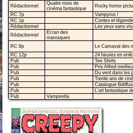
Quatre mois de
Rédactionnel
Rocky horror pict
cinéma fantastique
RC 7p
Vampyrus !
RC 1p
Contes et légendes
Rédactionnel
Les yeux sans vi
Ecran des
Rédactionnel
maniaques
RC 8p
Le Carnaval des 
RC 12p
24 heures en enfe
Pub
Tee Shirts
Pub
Prix Alfred meille
Pub
Du vent dans les p
Pub
Trente ans de cin
Pub
Catalogue Bdiffusi
Pub
L’art fantastique 
Pub
Vampirella