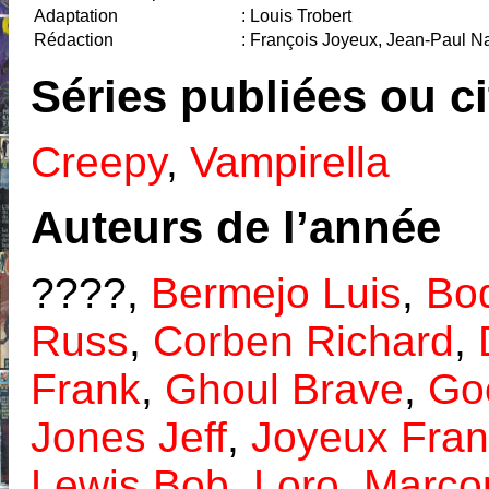
Adaptation
: Louis Trobert
Rédaction
: François Joyeux, Jean-Paul Nai
Séries publiées ou c
Creepy
,
Vampirella
Auteurs de l’année
????,
Bermejo Luis
,
Bo
Russ
,
Corben Richard
,
Frank
,
Ghoul Brave
,
Go
Jones Jeff
,
Joyeux Fran
Lewis Bob
,
Loro
,
Marco