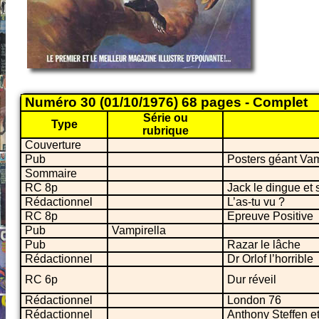
Numéro 30 (01/10/1976) 68 pages - Complet
Série ou
Type
rubrique
Couverture
Pub
Posters géant Vam
Sommaire
RC 8p
Jack le dingue et
Rédactionnel
L’as-tu vu ?
RC 8p
Epreuve Positive
Pub
Vampirella
Pub
Razar le lâche
Rédactionnel
Dr Orlof l’horrible
RC 6p
Dur réveil
Rédactionnel
London 76
Rédactionnel
Anthony Steffen et