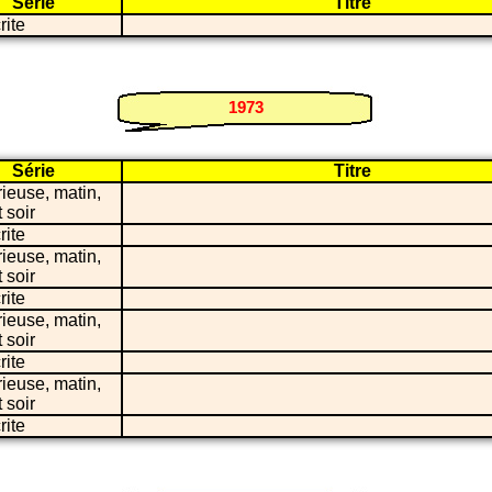
Série
Titre
rite
1973
Série
Titre
ieuse, matin,
 soir
rite
ieuse, matin,
 soir
rite
ieuse, matin,
 soir
rite
ieuse, matin,
 soir
rite