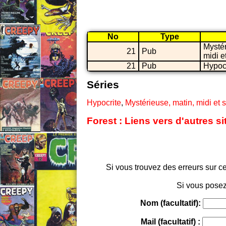
No
Type
Mystér
21
Pub
midi et
21
Pub
Hypoc
Séries
Hypocrite
,
Mystérieuse, matin, midi et s
Forest : Liens vers d'autres s
Si vous trouvez des erreurs sur ce
Si vous posez
Nom (facultatif):
Mail (facultatif) :