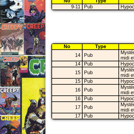
No
Type
9-11
Pub
Hypoc
No
Type
Mystér
14
Pub
midi et
14
Pub
Hypoc
Mystér
15
Pub
midi et
15
Pub
Hypoc
Mystér
16
Pub
midi et
16
Pub
Hypoc
Mystér
17
Pub
midi et
17
Pub
Hypoc