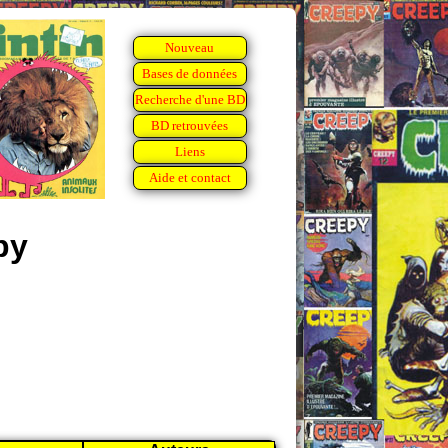
Nouveau
Bases de données
Recherche d'une BD
BD retrouvées
Liens
Aide et contact
py