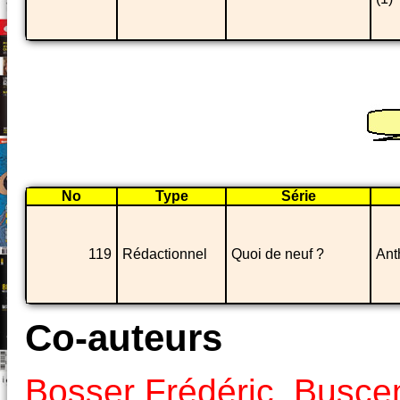
No
Type
Série
119
Rédactionnel
Quoi de neuf ?
Ant
Co-auteurs
Bosser Frédéric
,
Busce