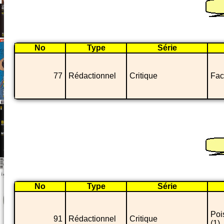
No
Type
Série
77
Rédactionnel
Critique
Fac
No
Type
Série
Poi
91
Rédactionnel
Critique
(1)