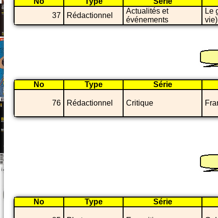
No
Type
Série
Actualités et
Le 
37
Rédactionnel
événements
vie)
No
Type
Série
76
Rédactionnel
Critique
Fra
No
Type
Série