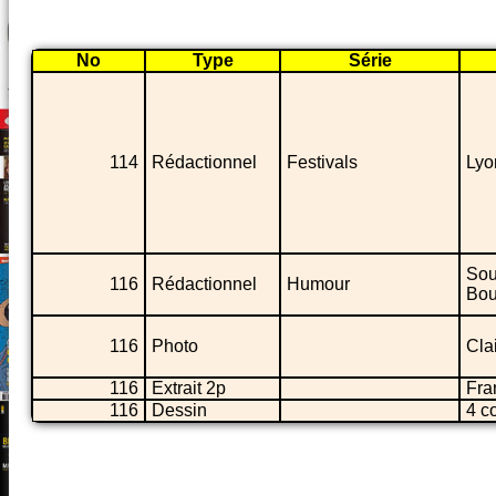
No
Type
Série
114
Rédactionnel
Festivals
Lyo
Sou
116
Rédactionnel
Humour
Bou
116
Photo
Cla
116
Extrait 2p
Fra
116
Dessin
4 c