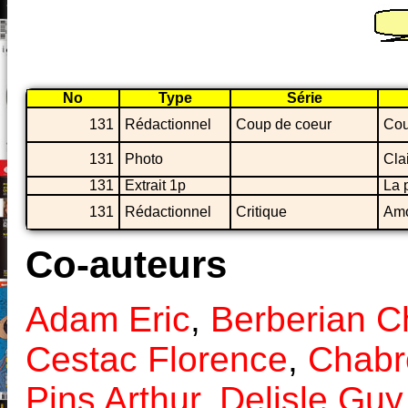
No
Type
Série
131
Rédactionnel
Coup de coeur
Cou
131
Photo
Cla
131
Extrait 1p
La 
131
Rédactionnel
Critique
Amo
Co-auteurs
Adam Eric
,
Berberian C
Cestac Florence
,
Chabr
Pins Arthur
,
Delisle Guy