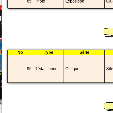
85
Photo
Exposition
Gal
No
Type
Série
96
Rédactionnel
Critique
Sil