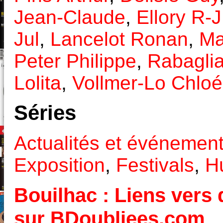
Jean-Claude
,
Ellory R-J
Jul
,
Lancelot Ronan
,
Ma
Peter Philippe
,
Rabaglia
Lolita
,
Vollmer-Lo Chloé
Séries
Actualités et événemen
Exposition
,
Festivals
,
H
Bouilhac : Liens vers 
sur BDoubliees.com