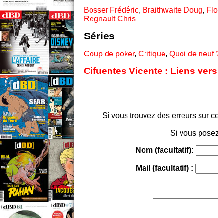
Bosser Frédéric
,
Braithwaite Doug
,
Flo
Regnault Chris
Séries
Coup de poker
,
Critique
,
Quoi de neuf 
Cifuentes Vicente : Liens vers
Si vous trouvez des erreurs sur ce
Si vous posez
Nom (facultatif):
Mail (facultatif) :