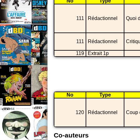
No
Type
111
Rédactionnel
Quoi d
111
Rédactionnel
Critiq
119
Extrait 1p
No
Type
120
Rédactionnel
Coup 
Co-auteurs