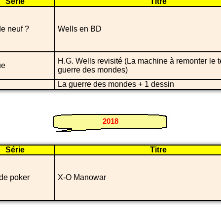
Série
Titre
e neuf ?
Wells en BD
H.G. Wells revisité (La machine à remonter le
ue
guerre des mondes)
La guerre des mondes + 1 dessin
2018
Série
Titre
de poker
X-O Manowar