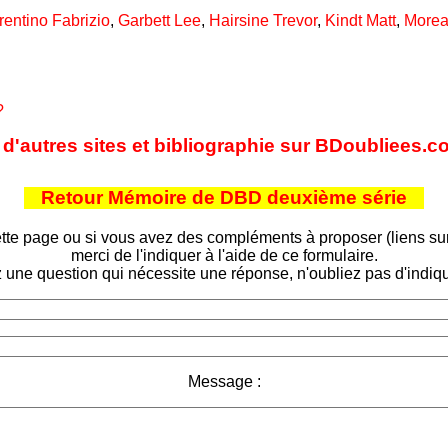
rentino Fabrizio
,
Garbett Lee
,
Hairsine Trevor
,
Kindt Matt
,
Morea
?
 d'autres sites et bibliographie sur BDoubliees.
Retour Mémoire de DBD deuxième série
tte page ou si vous avez des compléments à proposer (liens sur d
merci de l'indiquer à l'aide de ce formulaire.
 une question qui nécessite une réponse, n'oubliez pas d'indiqu
Message :