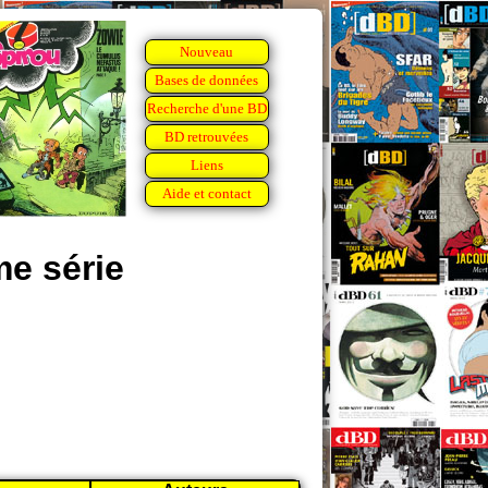
Nouveau
Bases de données
Recherche d'une BD
BD retrouvées
Liens
Aide et contact
e série