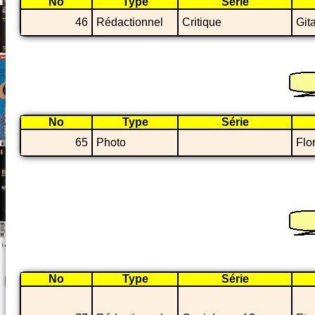
No
Type
Série
46
Rédactionnel
Critique
Git
No
Type
Série
65
Photo
Flo
No
Type
Série