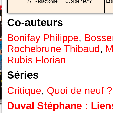
77
Rédactionnel
Quoi de neuf ?
Et s
Co-auteurs
Bonifay Philippe
,
Bosser
Rochebrune Thibaud
,
M
Rubis Florian
Séries
Critique
,
Quoi de neuf ?
Duval Stéphane : Liens