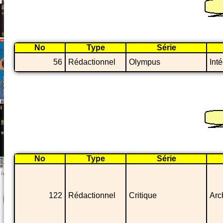
No
Type
Série
56
Rédactionnel
Olympus
Int
No
Type
Série
122
Rédactionnel
Critique
Arc