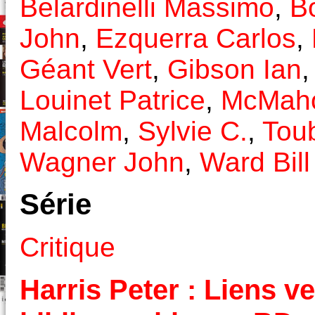
Belardinelli Massimo
,
B
John
,
Ezquerra Carlos
,
Géant Vert
,
Gibson Ian
Louinet Patrice
,
McMaho
Malcolm
,
Sylvie C.
,
Toub
Wagner John
,
Ward Bill
Série
Critique
Harris Peter : Liens ve