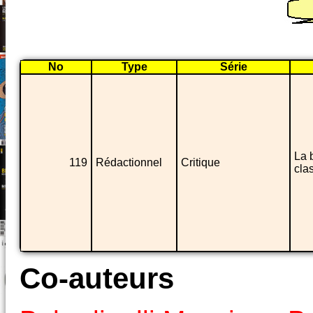
No
Type
Série
La 
119
Rédactionnel
Critique
cla
Co-auteurs