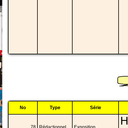
No
Type
Série
H
78
Rédactionnel
Exposition