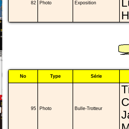
L
82
Photo
Exposition
H
No
Type
Série
T
C
95
Photo
Bulle-Trotteur
J
M