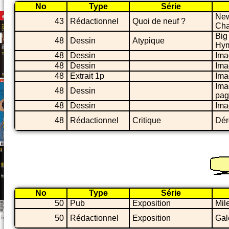
No
Type
Série
New
43
Rédactionnel
Quoi de neuf ?
Ch
Big
48
Dessin
Atypique
Hy
48
Dessin
Ima
48
Dessin
Ima
48
Extrait 1p
Ima
Imag
48
Dessin
pag
48
Dessin
Ima
48
Rédactionnel
Critique
Dér
No
Type
Série
50
Pub
Exposition
Mil
50
Rédactionnel
Exposition
Gal