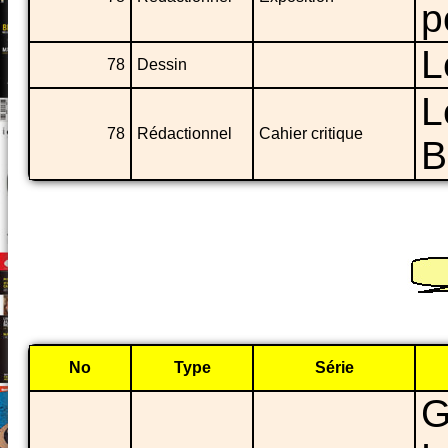
p
L
78
Dessin
L
78
Rédactionnel
Cahier critique
B
No
Type
Série
G