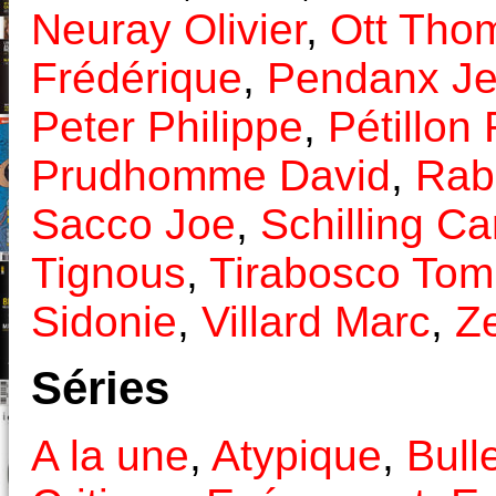
Neuray Olivier
,
Ott Tho
Frédérique
,
Pendanx Je
Peter Philippe
,
Pétillon
Prudhomme David
,
Rab
Sacco Joe
,
Schilling Ca
Tignous
,
Tirabosco Tom
Sidonie
,
Villard Marc
,
Z
Séries
A la une
,
Atypique
,
Bull