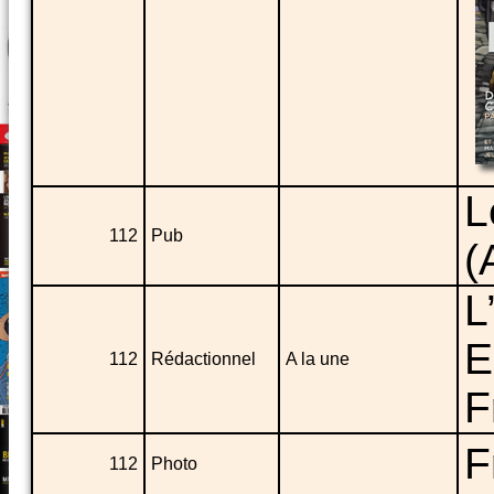
L
112
Pub
(
L
E
112
Rédactionnel
A la une
F
F
112
Photo