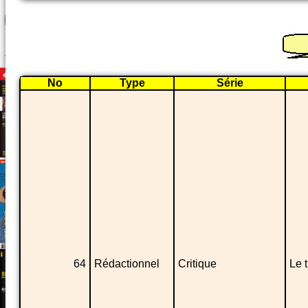
No
Type
Série
64
Rédactionnel
Critique
Le t