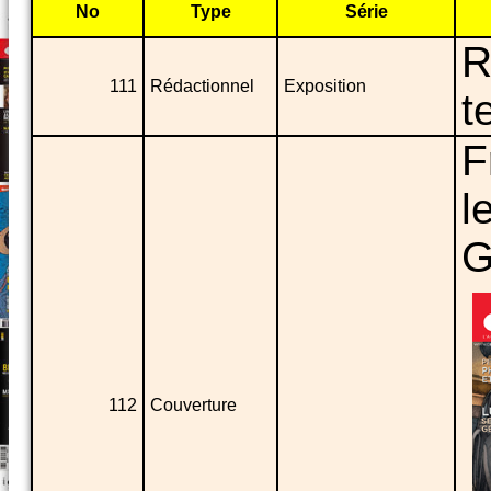
No
Type
Série
R
111
Rédactionnel
Exposition
t
F
l
G
112
Couverture