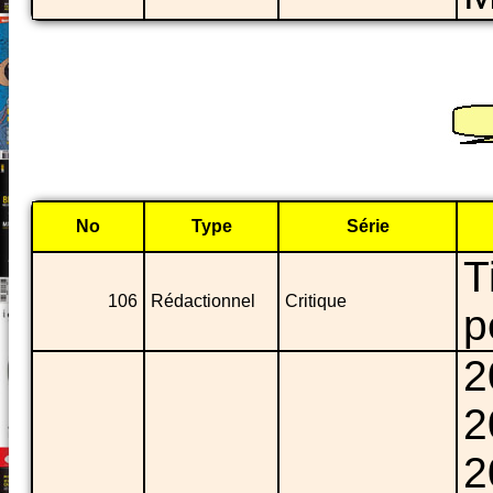
No
Type
Série
T
106
Rédactionnel
Critique
p
2
2
2