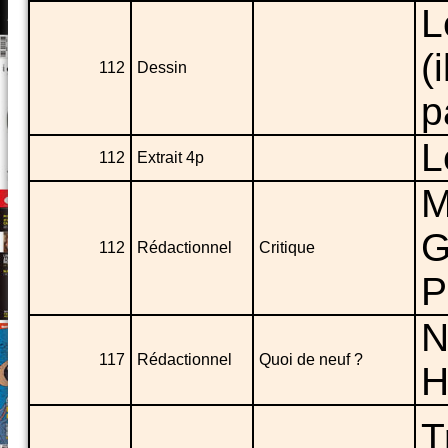
L
(
112
Dessin
p
L
112
Extrait 4p
M
G
112
Rédactionnel
Critique
P
N
117
Rédactionnel
Quoi de neuf ?
H
T