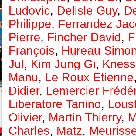
Ludovic
,
Delisle Guy
,
De
Philippe
,
Ferrandez Ja
Pierre
,
Fincher David
,
F
François
,
Hureau Simo
Jul
,
Kim Jung Gi
,
Kness
Manu
,
Le Roux Etienne
Didier
,
Lemercier Frédér
Liberatore Tanino
,
Lous
Olivier
,
Martin Thierry
,
M
Charles
,
Matz
,
Meurisse