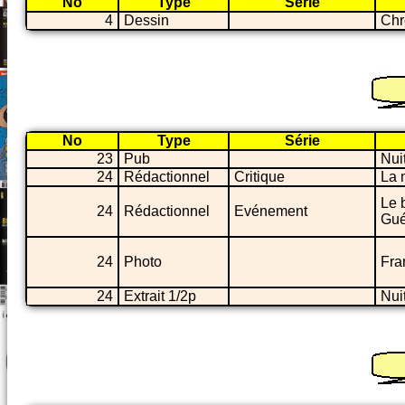
No
Type
Série
4
Dessin
Chr
No
Type
Série
23
Pub
Nui
24
Rédactionnel
Critique
La m
Le b
24
Rédactionnel
Evénement
Gué
24
Photo
Fra
24
Extrait 1/2p
Nui