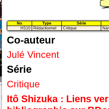
No
Type
Série
HS10
Rédactionnel
Critique
Nan
Co-auteur
Julé Vincent
Série
Critique
Itô Shizuka : Liens ver