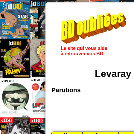
Le site qui vous aide
à retrouver vos BD
Levaray
Parutions