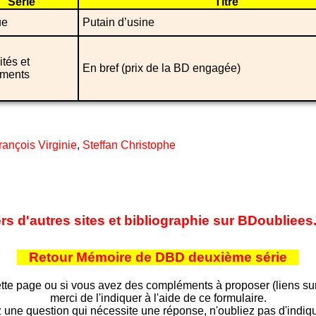
Série
Titre
ue
Putain d’usine
ités et
En bref (prix de la BD engagée)
ments
rançois Virginie
,
Steffan Christophe
ers d'autres sites et bibliographie sur BDoubliee
Retour Mémoire de DBD deuxième série
tte page ou si vous avez des compléments à proposer (liens sur d
merci de l'indiquer à l'aide de ce formulaire.
 une question qui nécessite une réponse, n'oubliez pas d'indiqu