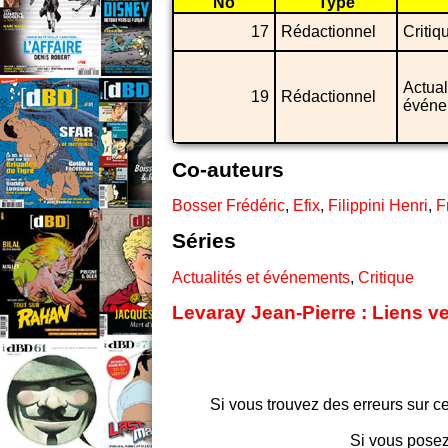
No
Type
17
Rédactionnel
Critiq
Actual
19
Rédactionnel
événe
Co-auteurs
Bosser Frédéric
,
Efix
,
Filippini Henri
,
F
Séries
Actualités et événements
,
Critique
Levaray Jean-Pierre : Liens v
Si vous trouvez des erreurs sur ce
Si vous posez