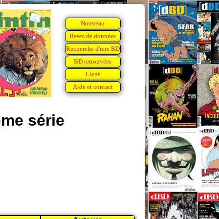
Nouveau
Bases de données
Recherche d'une BD
BD retrouvées
Liens
Aide et contact
me série