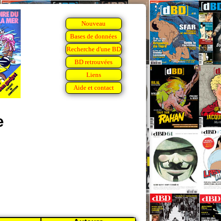
Nouveau
Bases de données
Recherche d'une BD
BD retrouvées
Liens
Aide et contact
e