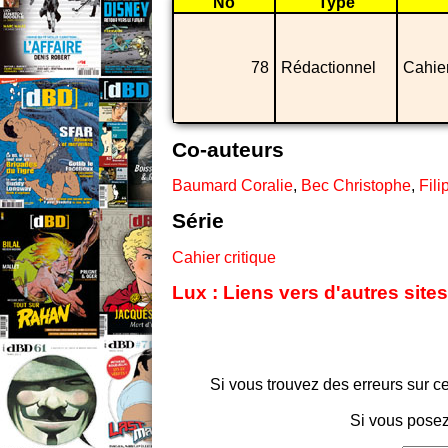
No
Type
78
Rédactionnel
Cahier
Co-auteurs
Baumard Coralie
,
Bec Christophe
,
Fili
Série
Cahier critique
Lux : Liens vers d'autres site
Si vous trouvez des erreurs sur ce
Si vous posez