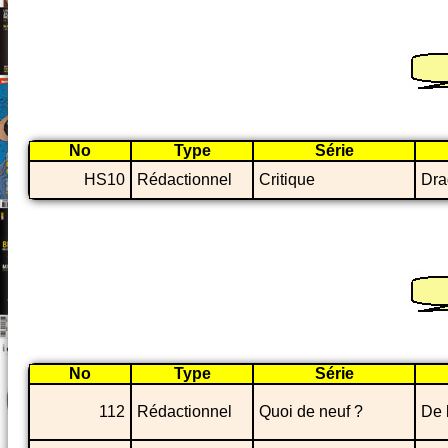
No
Type
Série
HS10
Rédactionnel
Critique
Dra
No
Type
Série
112
Rédactionnel
Quoi de neuf ?
De 