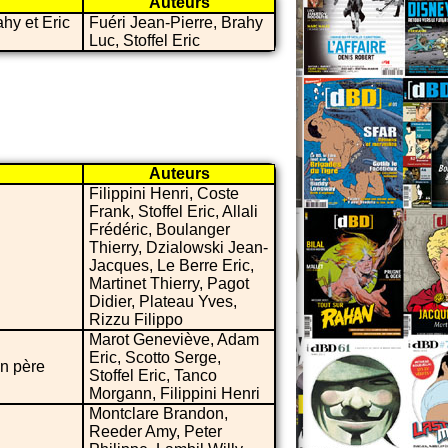
Auteurs
hy et Eric
Fuéri Jean-Pierre, Brahy
Luc, Stoffel Eric
Auteurs
Filippini Henri, Coste
Frank, Stoffel Eric, Allali
Frédéric, Boulanger
Thierry, Dzialowski Jean-
Jacques, Le Berre Eric,
Martinet Thierry, Pagot
Didier, Plateau Yves,
Rizzu Filippo
Marot Geneviève, Adam
Eric, Scotto Serge,
on père
Stoffel Eric, Tanco
Morgann, Filippini Henri
Montclare Brandon,
Reeder Amy, Peter