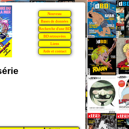
Nouveau
Bases de données
Recherche d'une BD
BD retrouvées
Liens
Aide et contact
érie