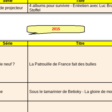
Série
Titre
4 albums pour survivre - Entretien avec Luc Bra
de projecteur
Stoffel
2015
Série
Titre
e neuf ?
La Patrouille de France fait des bulles
ue
Sous le tamarinier de Betioky - La gloire de m