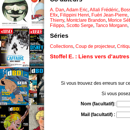
A. Dan
,
Adam Eric
,
Allali Frédéric
,
Boss
Efix
,
Filippini Henri
,
Fuéri Jean-Pierre
,
Thierry
,
Montclare Brandon
,
Morice Sé
Filippo
,
Scotto Serge
,
Tanco Morgann
,
Séries
Collections
,
Coup de projecteur
,
Critiq
Stoffel E. : Liens vers d'autr
Si vous trouvez des erreurs sur ce
Si vous posez
Nom (facultatif):
Mail (facultatif) :