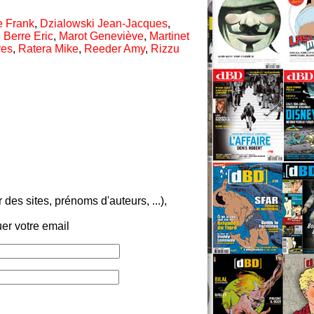
e Frank
,
Dzialowski Jean-Jacques
,
 Berre Eric
,
Marot Geneviève
,
Martinet
ves
,
Ratera Mike
,
Reeder Amy
,
Rizzu
es sites, prénoms d'auteurs, ...),
er votre email