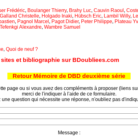
er Frédéric
,
Boulanger Thierry
,
Brahy Luc
,
Cauvin Raoul
,
Cost
Galland Christelle
,
Holgado Inaki
,
Hübsch Eric
,
Lambil Willy
,
Le
bastien
,
Pagnol Marcel
,
Pagot Didier
,
Peter Philippe
,
Plateau Y
Tefenkgi Alexandre
,
Wambre Samuel
ue
,
Quoi de neuf ?
es sites et bibliographie sur BDoubliees.com
Retour Mémoire de DBD deuxième série
tte page ou si vous avez des compléments à proposer (liens sur d
merci de l'indiquer à l'aide de ce formulaire.
 une question qui nécessite une réponse, n'oubliez pas d'indiqu
Message :