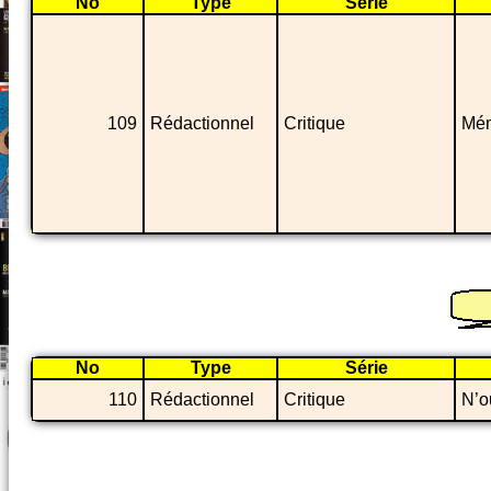
No
Type
Série
109
Rédactionnel
Critique
Mém
No
Type
Série
110
Rédactionnel
Critique
N’o