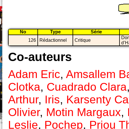
No
Type
Série
Don
126
Rédactionnel
Critique
d’H
Co-auteurs
Adam Eric
,
Amsallem Ba
Clotka
,
Cuadrado Clara
Arthur
,
Iris
,
Karsenty Ca
Olivier
,
Motin Margaux
,
Leslie
,
Pochep
,
Priou 