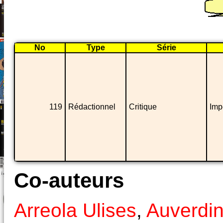
No
Type
Série
119
Rédactionnel
Critique
Imp
Co-auteurs
Arreola Ulises
,
Auverdin