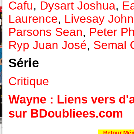
Cafu
,
Dysart Joshua
,
Ea
Laurence
,
Livesay John
Parsons Sean
,
Peter Ph
Ryp Juan José
,
Semal 
Série
Critique
Wayne : Liens vers d'a
sur BDoubliees.com
Retour Mém