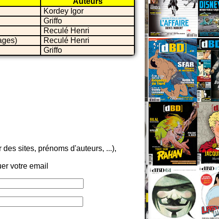
Auteurs
Kordey Igor
Griffo
Reculé Henri
ages)
Reculé Henri
Griffo
es sites, prénoms d'auteurs, ...),
er votre email