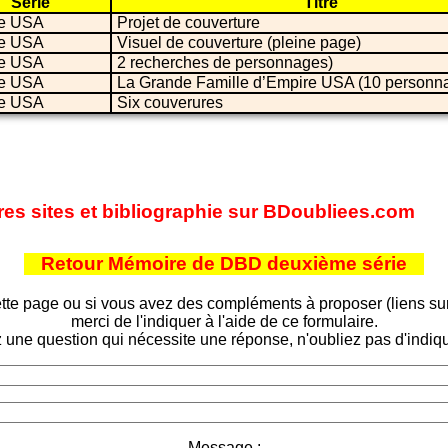
Série
Titre
e USA
Projet de couverture
e USA
Visuel de couverture (pleine page)
e USA
2 recherches de personnages)
e USA
La Grande Famille d’Empire USA (10 personn
e USA
Six couverures
res sites et bibliographie sur BDoubliees.com
Retour Mémoire de DBD deuxième série
tte page ou si vous avez des compléments à proposer (liens sur d
merci de l'indiquer à l'aide de ce formulaire.
 une question qui nécessite une réponse, n'oubliez pas d'indiqu
Message :