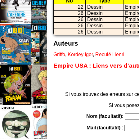
No
Type
22
Dessin
Empir
26
Dessin
Empir
26
Dessin
Empir
26
Dessin
Empir
26
Dessin
Empir
Auteurs
Griffo
,
Kordey Igor
,
Reculé Henri
Empire USA : Liens vers d'aut
Si vous trouvez des erreurs sur ce
Si vous posez
Nom (facultatif):
Mail (facultatif) :