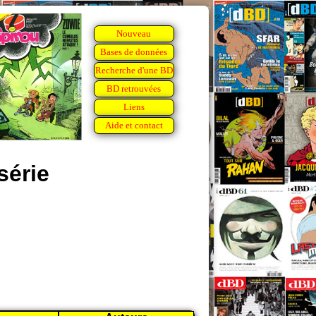
Nouveau
Bases de données
Recherche d'une BD
BD retrouvées
Liens
Aide et contact
série