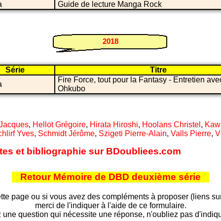
a
Guide de lecture Manga Rock
2018
Série
Titre
Fire Force, tout pour la Fantasy - Entretien ave
a
Ohkubo
 Jacques
,
Hellot Grégoire
,
Hirata Hiroshi
,
Hoolans Christel
,
Kawa
hlirf Yves
,
Schmidt Jérôme
,
Szigeti Pierre-Alain
,
Valls Pierre
,
V
ites et bibliographie sur BDoubliees.com
Retour Mémoire de DBD deuxième série
tte page ou si vous avez des compléments à proposer (liens sur d
merci de l'indiquer à l'aide de ce formulaire.
 une question qui nécessite une réponse, n'oubliez pas d'indiqu