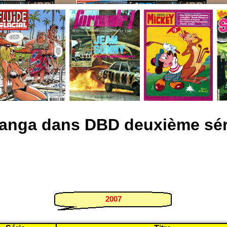
anga dans DBD deuxième sér
2007