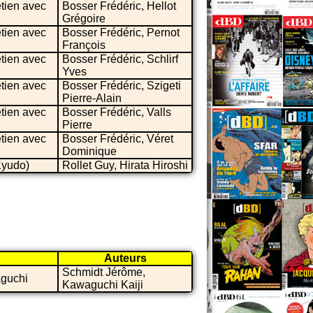
etien avec
Bosser Frédéric, Hellot
Grégoire
etien avec
Bosser Frédéric, Pernot
François
etien avec
Bosser Frédéric, Schlirf
Yves
etien avec
Bosser Frédéric, Szigeti
Pierre-Alain
etien avec
Bosser Frédéric, Valls
Pierre
etien avec
Bosser Frédéric, Véret
Dominique
Kyudo)
Rollet Guy, Hirata Hiroshi
Auteurs
Schmidt Jérôme,
aguchi
Kawaguchi Kaiji