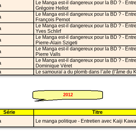
Le Manga est-il dangereux pour la BD ? - Entr
a
Grégoire Hellot
Le Manga est-il dangereux pour la BD ? - Entr
a
François Pernot
Le Manga est-il dangereux pour la BD ? - Entr
a
Yves Schlirf
Le Manga est-il dangereux pour la BD ? - Entr
a
Pierre-Alain Szigeti
Le Manga est-il dangereux pour la BD ? - Entr
a
Pierre Valls
Le Manga est-il dangereux pour la BD ? - Entr
a
Dominique Véret
a
Le samouraï a du plomb dans l’aile (l’âme du 
2012
Série
Titre
a
Le manga politique - Entretien avec Kaiji Kaw