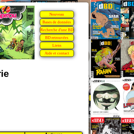
Nouveau
Bases de données
Recherche d'une BD
BD retrouvées
Liens
Aide et contact
ie