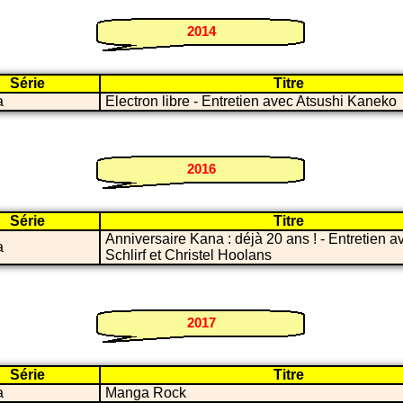
2014
Série
Titre
a
Electron libre - Entretien avec Atsushi Kaneko
2016
Série
Titre
Anniversaire Kana : déjà 20 ans ! - Entretien 
a
Schlirf et Christel Hoolans
2017
Série
Titre
a
Manga Rock