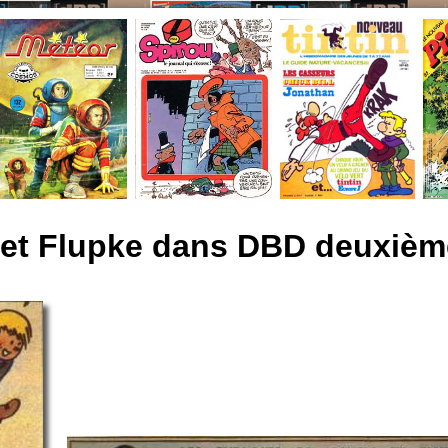
 et Flupke dans DBD deuxième