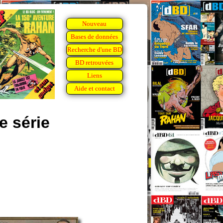
Nouveau
Bases de données
Recherche d'une BD
BD retrouvées
Liens
Aide et contact
 série