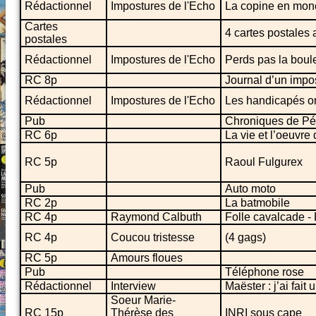
Rédactionnel
Impostures de l'Echo
La copine en mon
Cartes
4 cartes postales 
postales
Rédactionnel
Impostures de l'Echo
Perds pas la boule
RC 8p
Journal d’un impo
Rédactionnel
Impostures de l'Echo
Les handicapés ont
Pub
Chroniques de Pé
RC 6p
La vie et l’oeuvre 
RC 5p
Raoul Fulgurex
Pub
Auto moto
RC 2p
La batmobile
RC 4p
Raymond Calbuth
Folle cavalcade - R
RC 4p
Coucou tristesse
(4 gags)
RC 5p
Amours floues
Pub
Téléphone rose
Rédactionnel
Interview
Maëster : j’ai fai
Soeur Marie-
RC 15p
Thérèse des
INRI sous cape