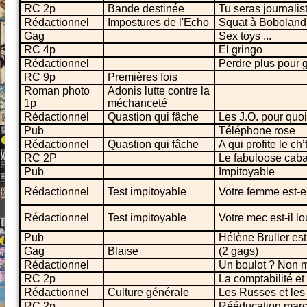
RC 2p
Bande destinée
Tu seras journalis
Rédactionnel
Impostures de l'Echo
Squat à Boboland
Gag
Sex toys ...
RC 4p
El gringo
Rédactionnel
Perdre plus pour 
RC 9p
Premières fois
Roman photo
Adonis lutte contre la
1p
méchanceté
Rédactionnel
Quastion qui fâche
Les J.O. pour quoi
Pub
Téléphone rose
Rédactionnel
Quastion qui fâche
A qui profite le ch’t
RC 2P
Le fabuloose caba
Pub
Impitoyable
Rédactionnel
Test impitoyable
Votre femme est-el
Rédactionnel
Test impitoyable
Votre mec est-il lo
Pub
Hélène Bruller est
Gag
Blaise
(2 gags)
Rédactionnel
Un boulot ? Non m
RC 2p
La comptabilité et
Rédactionnel
Culture générale
Les Russes et les 
RC 2p
Rééducation mar