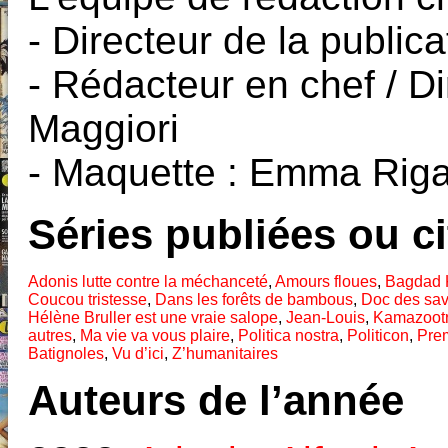
- Directeur de la public
- Rédacteur en chef / Di
Maggiori
- Maquette : Emma Rig
Séries publiées ou c
Adonis lutte contre la méchanceté
,
Amours floues
,
Bagdad
Coucou tristesse
,
Dans les forêts de bambous
,
Doc des sa
Hélène Bruller est une vraie salope
,
Jean-Louis
,
Kamazoot
autres
,
Ma vie va vous plaire
,
Politica nostra
,
Politicon
,
Prem
Batignoles
,
Vu d’ici
,
Z’humanitaires
Auteurs de l’année