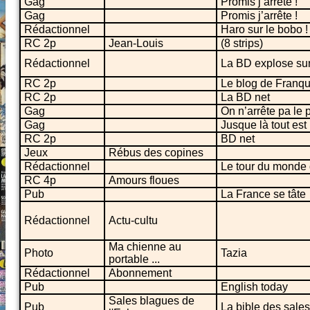
Gag
Promis j’arrête !
Gag
Promis j’arrête !
Rédactionnel
Haro sur le bobo !
RC 2p
Jean-Louis
(8 strips)
Rédactionnel
La BD explose sur
RC 2p
Le blog de Franqu
RC 2p
La BD net
Gag
On n’arrête pa le 
Gag
Jusque là tout est
RC 2p
BD net
Jeux
Rébus des copines
Rédactionnel
Le tour du monde 
RC 4p
Amours floues
Pub
La France se tâte
Rédactionnel
Actu-cultu
Ma chienne au
Photo
Tazia
portable ...
Rédactionnel
Abonnement
Pub
English today
Sales blagues de
Pub
La bible des sale