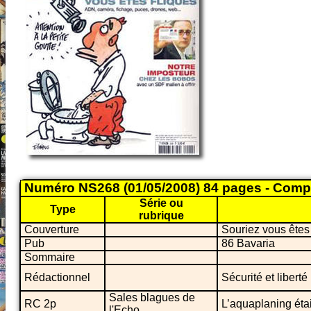
Numéro NS268 (01/05/2008) 84 pages - Comp
Série ou
Type
rubrique
Couverture
Souriez vous êtes 
Pub
86 Bavaria
Sommaire
Rédactionnel
Sécurité et libert
Sales blagues de
RC 2p
L’aquaplaning était
l'Echo