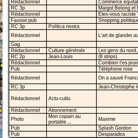
Rédactionnel
Commerce équitabl
RC 3p
Margot Belong et 
Rédactionnel
Etes-vous raciste 
Fausse pub
Shopping politiqu
RC 3p
Politica nostra
Rédactionnel
L’art de glander a
Gag
Rédactionnel
Culture générale
Les gens du nord, 
RC 2p
Jean-Louis
(8 strips)
Rédactionnel
Combien t’es jeur
Pub
Téléphone rose
Rédactionnel
On a sauvé Franc
RC 3p
Jean-Christophe le
Rédactionnel
Actu-cultu
Rédactionnel
Abonnement
Mon copain au
Photo
Maxime
portable ...
Pub
Splash Gordon
Pub
Desparados