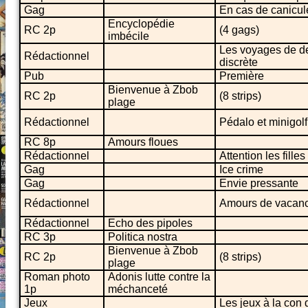
Gag
En cas de canicul
Encyclopédie
RC 2p
(4 gags)
imbécile
Les voyages de dem
Rédactionnel
discrète
Pub
Première
Bienvenue à Zbob
RC 2p
(8 strips)
plage
Rédactionnel
Pédalo et minigolf,
RC 8p
Amours floues
Rédactionnel
Attention les filles 
Gag
Ice crime
Gag
Envie pressante
Rédactionnel
Amours de vacance
Rédactionnel
Echo des pipoles
RC 3p
Politica nostra
Bienvenue à Zbob
RC 2p
(8 strips)
plage
Roman photo
Adonis lutte contre la
1p
méchanceté
Jeux
Les jeux à la con d