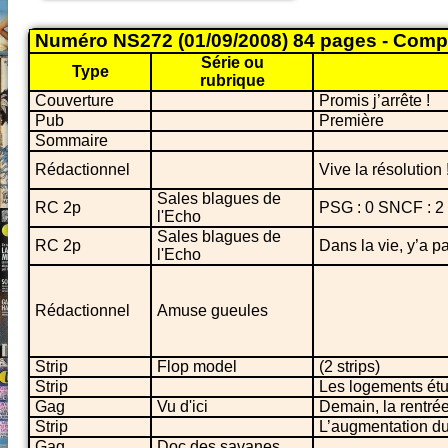
Numéro NS272 (01/09/2008) 84 pages - Comp
Série ou
Type
rubrique
Couverture
Promis j’arrête !
Pub
Première
Sommaire
Rédactionnel
Vive la résolution 
Sales blagues de
RC 2p
PSG : 0 SNCF : 2
l'Echo
Sales blagues de
RC 2p
Dans la vie, y’a p
l'Echo
Rédactionnel
Amuse gueules
Strip
Flop model
(2 strips)
Strip
Les logements étu
Gag
Vu d'ici
Demain, la rentré
Strip
L’augmentation du
Gag
Doc des savanes