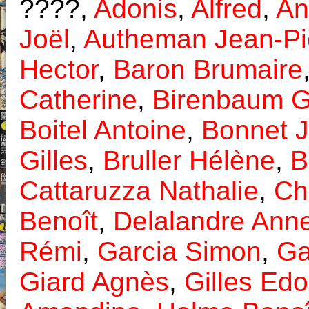
????,
Adonis
,
Alfred
,
An
Joël
,
Autheman Jean-Pi
Hector
,
Baron Brumaire
Catherine
,
Birenbaum 
Boitel Antoine
,
Bonnet 
Gilles
,
Bruller Hélène
,
B
Cattaruzza Nathalie
,
Ch
Benoît
,
Delalandre Ann
Rémi
,
Garcia Simon
,
Ga
Giard Agnès
,
Gilles Ed