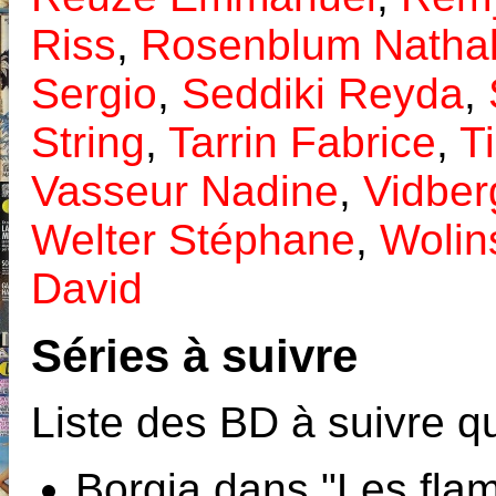
Riss
,
Rosenblum Nathal
Sergio
,
Seddiki Reyda
,
String
,
Tarrin Fabrice
,
T
Vasseur Nadine
,
Vidber
Welter Stéphane
,
Wolin
David
Séries à suivre
Liste des BD à suivre qu
Borgia dans "Les fla