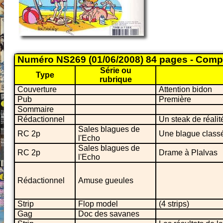
Numéro NS269 (01/06/2008) 84 pages - Comp
Série ou
Type
rubrique
Couverture
Attention bidon
Pub
Première
Sommaire
Rédactionnel
Un steak de réalité
Sales blagues de
RC 2p
Une blague classé
l'Echo
Sales blagues de
RC 2p
Drame à Plalvas
l'Echo
Rédactionnel
Amuse gueules
Strip
Flop model
(4 strips)
Gag
Doc des savanes