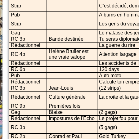
Strip
C’est décidé, dem
Pub
Albums en hommag
Strip
Les gens du voya
Gag
Le malaise des j
RC 3p
Bande destinée
Tu seras diplomate
Rédactionnel
La guerre du rire
Hélène Bruller est
RC 4p
Attention largage
une vraie salope
Rédactionnel
Les accidents de 
RC 6p
120 days
Pub
Auto moto
Rédactionnel
Calcule ton empre
RC 3p
Jean-Louis
(12 strips)
Rédactionnel
Culture générale
La droite et la ga
RC 9p
Premières fois
Gag
Blaise
(2 gags)
Rédactionnel
Impostures de l'Echo
Le projet fou pour
RC 3p
(5 gags)
RC 2p
Conrad et Paul
Gold Turkey