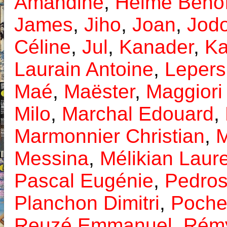
Amandine
,
Helme Benoî
James
,
Jiho
,
Joan
,
Jodo
Céline
,
Jul
,
Kanader
,
Ka
Laurain Antoine
,
Lepers
Maé
,
Maëster
,
Maggiori
Milo
,
Marchal Edouard
,
Marmonnier Christian
,
M
Messina
,
Mélikian Laur
Pascal Eugénie
,
Pedros
Planchon Dimitri
,
Poch
Reuzé Emmanuel
,
Rém