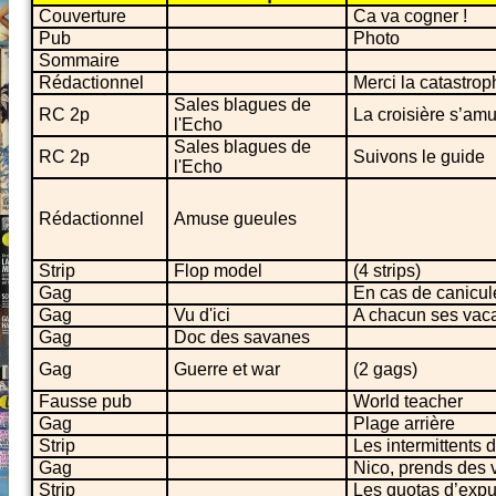
Couverture
Ca va cogner !
Pub
Photo
Sommaire
Rédactionnel
Merci la catastrop
Sales blagues de
RC 2p
La croisière s’am
l'Echo
Sales blagues de
RC 2p
Suivons le guide
l'Echo
Rédactionnel
Amuse gueules
Strip
Flop model
(4 strips)
Gag
En cas de canicul
Gag
Vu d'ici
A chacun ses vac
Gag
Doc des savanes
Gag
Guerre et war
(2 gags)
Fausse pub
World teacher
Gag
Plage arrière
Strip
Les intermittents 
Gag
Nico, prends des 
Strip
Les quotas d’expu