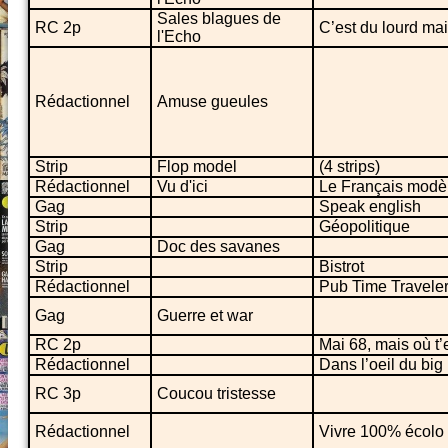
Sales blagues de
RC 2p
C’est du lourd ma
l'Echo
Rédactionnel
Amuse gueules
Strip
Flop model
(4 strips)
Rédactionnel
Vu d'ici
Le Français modè
Gag
Speak english
Strip
Géopolitique
Gag
Doc des savanes
Strip
Bistrot
Rédactionnel
Pub Time Travele
Gag
Guerre et war
RC 2p
Mai 68, mais où t’
Rédactionnel
Dans l’oeil du big
RC 3p
Coucou tristesse
Rédactionnel
Vivre 100% écolo (