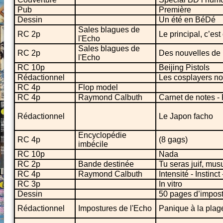
Pub
Première
Dessin
Un été en BéDé
Sales blagues de
RC 2p
Le principal, c’est
l'Echo
Sales blagues de
RC 2p
Des nouvelles de l
l'Echo
RC 10p
Beijing Pistols
Rédactionnel
Les cosplayers no
RC 4p
Flop model
RC 4p
Raymond Calbuth
Carnet de notes - 
Rédactionnel
Le Japon facho
Encyclopédie
RC 4p
(8 gags)
imbécile
RC 10p
Nada
RC 2p
Bande destinée
Tu seras juif, mu
RC 4p
Raymond Calbuth
Intensité - Instin
RC 3p
In vitro
Dessin
50 pages d’impost
Rédactionnel
Impostures de l'Echo
Panique à la plag