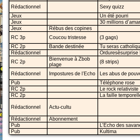
Rédactionnel
Sexy quizz
Jeux
Un été pourri
Jeux
30 millions d’ama
Jeux
Rébus des copines
RC 3p
Coucou tristesse
(3 gags)
RC 2p
Bande destinée
Tu seras catholiq
Rédactionnel
Orduresèsurprise 
Bienvenue à Zbob
RC 2p
(8 strips)
plage
Rédactionnel
Impostures de l'Echo
Les abus de pouvoi
Pub
Téléphone rose
RC 2p
Le rock relativiste
RC 2p
La faille temporell
Rédactionnel
Actu-cultu
Rédactionnel
Abonnement
Pub
L’Echo des savan
Pub
Kultima