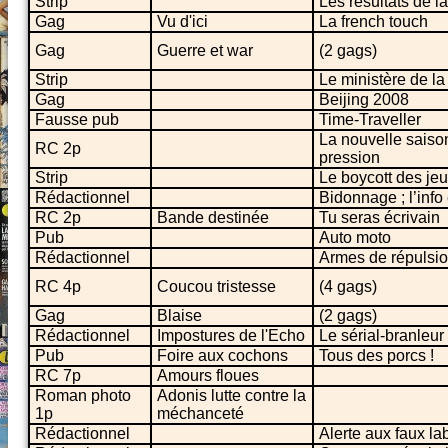
Strip
Les résultats de l
Gag
Vu d'ici
La french touch
Gag
Guerre et war
(2 gags)
Strip
Le ministère de la 
Gag
Beijing 2008
Fausse pub
Time-Traveller
La nouvelle saiso
RC 2p
pression
Strip
Le boycott des je
Rédactionnel
Bidonnage ; l’info 
RC 2p
Bande destinée
Tu seras écrivain
Pub
Auto moto
Rédactionnel
Armes de répulsi
RC 4p
Coucou tristesse
(4 gags)
Gag
Blaise
(2 gags)
Rédactionnel
Impostures de l'Echo
Le sérial-branleur
Pub
Foire aux cochons
Tous des porcs !
RC 7p
Amours floues
Roman photo
Adonis lutte contre la
1p
méchanceté
Rédactionnel
Alerte aux faux lab