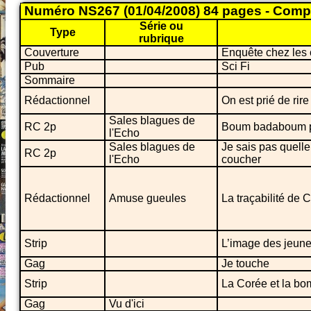
Numéro NS267 (01/04/2008) 84 pages - Comp
Série ou
Type
rubrique
Couverture
Enquête chez les
Pub
Sci Fi
Sommaire
Rédactionnel
On est prié de rire
Sales blagues de
RC 2p
Boum badaboum pa
l'Echo
Sales blagues de
Je sais pas quelle
RC 2p
l'Echo
coucher
Rédactionnel
Amuse gueules
La traçabilité de 
Strip
L’image des jeune
Gag
Je touche
Strip
La Corée et la b
Gag
Vu d'ici