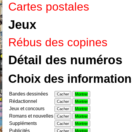
Cartes postales
Jeux
Rébus des copines
Détail des numéros
Choix des informations
Bandes dessinées
Cacher
Montrer
Rédactionnel
Cacher
Montrer
Jeux et concours
Cacher
Montrer
Romans et nouvelles
Cacher
Montrer
Suppléments
Cacher
Montrer
Publicités
Cacher
Montrer