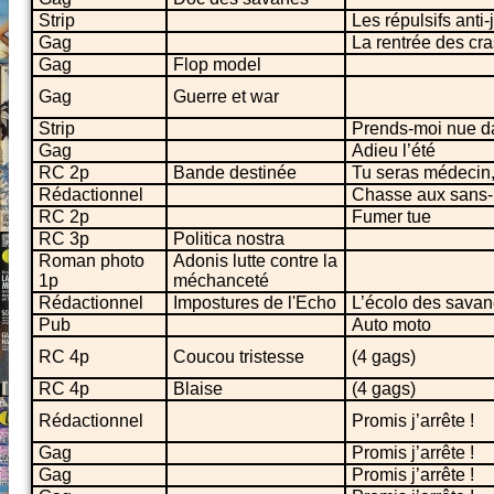
Strip
Les répulsifs anti
Gag
La rentrée des cr
Gag
Flop model
Gag
Guerre et war
Strip
Prends-moi nue d
Gag
Adieu l’été
RC 2p
Bande destinée
Tu seras médecin, 
Rédactionnel
Chasse aux sans-pa
RC 2p
Fumer tue
RC 3p
Politica nostra
Roman photo
Adonis lutte contre la
1p
méchanceté
Rédactionnel
Impostures de l'Echo
L’écolo des savan
Pub
Auto moto
RC 4p
Coucou tristesse
(4 gags)
RC 4p
Blaise
(4 gags)
Rédactionnel
Promis j’arrête !
Gag
Promis j’arrête !
Gag
Promis j’arrête !