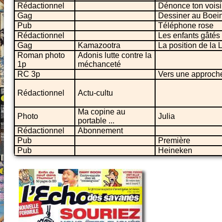
Rédactionnel
Dénonce ton vois
Gag
Dessiner au Boei
Pub
Téléphone rose
Rédactionnel
Les enfants gâtés 
Gag
Kamazootra
La position de la 
Roman photo
Adonis lutte contre la
1p
méchanceté
RC 3p
Vers une approche
Rédactionnel
Actu-cultu
Ma copine au
Photo
Julia
portable ...
Rédactionnel
Abonnement
Pub
Première
Pub
Heineken