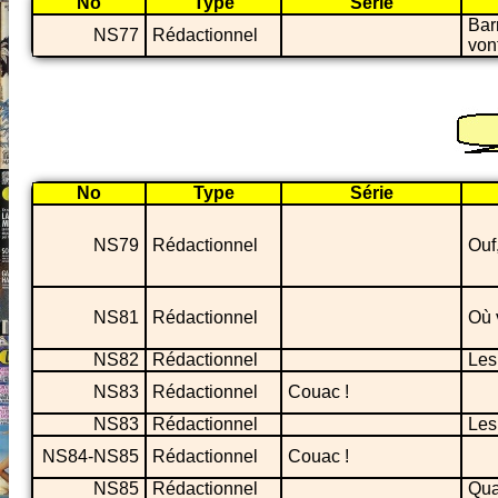
No
Type
Série
Bar
NS77
Rédactionnel
von
No
Type
Série
NS79
Rédactionnel
Ouf
NS81
Rédactionnel
Où 
NS82
Rédactionnel
Les
NS83
Rédactionnel
Couac !
NS83
Rédactionnel
Les
NS84-NS85
Rédactionnel
Couac !
NS85
Rédactionnel
Qua