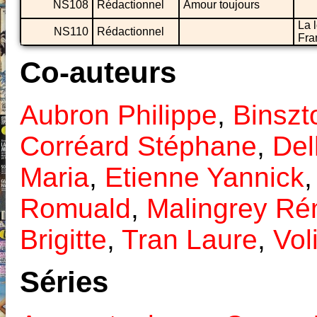
NS108
Rédactionnel
Amour toujours
La 
NS110
Rédactionnel
Fra
Co-auteurs
Aubron Philippe
,
Binszt
Corréard Stéphane
,
Del
Maria
,
Etienne Yannick
Romuald
,
Malingrey Ré
Brigitte
,
Tran Laure
,
Vol
Séries