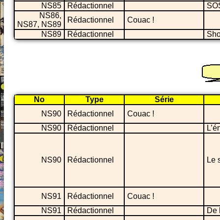
NS85
Rédactionnel
SOS
NS86,
Rédactionnel
Couac !
NS87, NS89
NS89
Rédactionnel
Sho
No
Type
Série
NS90
Rédactionnel
Couac !
NS90
Rédactionnel
L’é
NS90
Rédactionnel
Le 
NS91
Rédactionnel
Couac !
NS91
Rédactionnel
De l