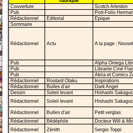
rubrique
Couverture
Scotch Arleston
Pub
Port-Folio Herman
Rédactionnel
Editorial
Epique
Sommaire
Rédactionnel
Actu
A la page : Nouvel
Pub
Alpha Omega Libr
Pub
Librairie Ciné Fla
Pub
Akira et Comics 
Rédactionnel
Routard Otaku
Inspirations
Rédactionnel
Bulles d'air
Dark Angel
Dessin
Soleil levant
Hishashi Sakaguc
Rédactionnel
Soleil levant
Hishashi Sakaguc
Rédactionnel
Bulles d'air
Petit verglas
Rédactionnel
Bédéphile
Docteur Will & Mi
Rédactionnel
Zénith
Sergio Toppi