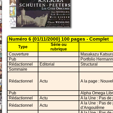
Numéro 6 (01/11/2000) 100 pages - Complet
Série ou
Type
rubrique
Couverture
Masakazu Katsur
Pub
Portfolio Hermann
Rédactionnel
Editorial
Structural
Sommaire
Rédactionnel
Actu
A la page : Nouvel
Pub
Alpha Omega Libr
Rédactionnel
Actu
A la Une : Pas de 
A la Une : Pas de 
Rédactionnel
Actu
d’Angoulême
A la Une : Pas de 