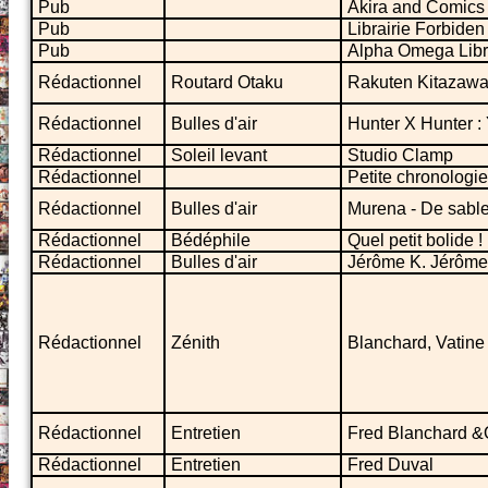
Pub
Akira and Comics
Pub
Librairie Forbide
Pub
Alpha Omega Libr
Rédactionnel
Routard Otaku
Rakuten Kitazaw
Rédactionnel
Bulles d'air
Hunter X Hunter :
Rédactionnel
Soleil levant
Studio Clamp
Rédactionnel
Petite chronologi
Rédactionnel
Bulles d'air
Murena - De sable
Rédactionnel
Bédéphile
Quel petit bolide ! 
Rédactionnel
Bulles d'air
Jérôme K. Jérôme
Rédactionnel
Zénith
Blanchard, Vatine 
Rédactionnel
Entretien
Fred Blanchard &O
Rédactionnel
Entretien
Fred Duval