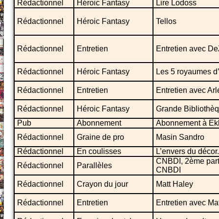
Rédactionnel
Héroic Fantasy
Lire Lodoss
Rédactionnel
Héroic Fantasy
Tellos
Rédactionnel
Entretien
Entretien avec D
Rédactionnel
Héroic Fantasy
Les 5 royaumes d’
Rédactionnel
Entretien
Entretien avec Arl
Rédactionnel
Héroic Fantasy
Grande Bibliothè
Pub
Abonnement
Abonnement à Ekl
Rédactionnel
Graine de pro
Masin Sandro
Rédactionnel
En coulisses
L’envers du décor.
CNBDI, 2ème parti
Rédactionnel
Parallèles
CNBDI
Rédactionnel
Crayon du jour
Matt Haley
Rédactionnel
Entretien
Entretien avec Ma