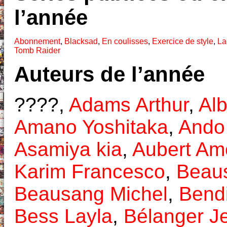
l’année
Abonnement
,
Blacksad
,
En coulisses
,
Exercice de style
,
La
Tomb Raider
Auteurs de l’année
????,
Adams Arthur
,
Alb
Amano Yoshitaka
,
Ando
Asamiya kia
,
Aubert Am
Karim Francesco
,
Beau
Beausang Michel
,
Bendi
Bess Layla
,
Bélanger J