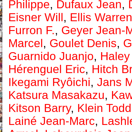
Philippe
,
Dufaux Jean
,
Eisner Will
,
Ellis Warre
Furron F.
,
Geyer Jean-
Marcel
,
Goulet Denis
,
G
Guarnido Juanjo
,
Haley
Hérenguel Eric
,
Hitch B
Ikegami Ryôichi
,
Jans M
Katsura Masakazu
,
Kaw
Kitson Barry
,
Klein Todd
Lainé Jean-Marc
,
Lashl