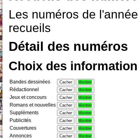
Les numéros de l'année
recueils
Détail des numéros
Choix des informations
Bandes dessinées
Cacher
Montrer
Rédactionnel
Cacher
Montrer
Jeux et concours
Cacher
Montrer
Romans et nouvelles
Cacher
Montrer
Suppléments
Cacher
Montrer
Publicités
Cacher
Montrer
Couvertures
Cacher
Montrer
Annonces
Cacher
Montrer