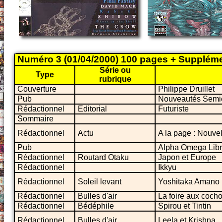
Numéro 3 (01/04/2000) 100 pages + Suppléme
Série ou
Type
rubrique
Couverture
Philippe Druillet
Pub
Nouveautés Semi
Rédactionnel
Editorial
Futuriste
Sommaire
Rédactionnel
Actu
A la page : Nouvel
Pub
Alpha Omega Libr
Rédactionnel
Routard Otaku
Japon et Europe
Rédactionnel
Ikkyu
Rédactionnel
Soleil levant
Yoshitaka Amano
Rédactionnel
Bulles d'air
La foire aux coch
Rédactionnel
Bédéphile
Spirou et Tintin
Rédactionnel
Bulles d'air
Leela et Krishna