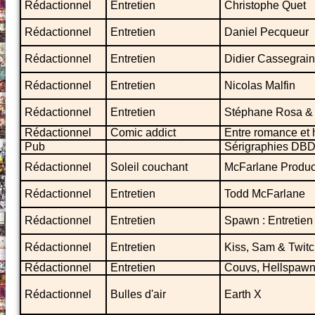
Rédactionnel
Entretien
Christophe Quet
Rédactionnel
Entretien
Daniel Pecqueur
Rédactionnel
Entretien
Didier Cassegrain
Rédactionnel
Entretien
Nicolas Malfin
Rédactionnel
Entretien
Stéphane Rosa & 
Rédactionnel
Comic addict
Entre romance et 
Pub
Sérigraphies DB
Rédactionnel
Soleil couchant
McFarlane Produc
Rédactionnel
Entretien
Todd McFarlane
Rédactionnel
Entretien
Spawn : Entretien
Rédactionnel
Entretien
Kiss, Sam & Twitc
Rédactionnel
Entretien
Couvs, Hellspawn
Rédactionnel
Bulles d'air
Earth X