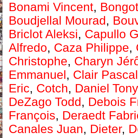
Bonami Vincent
,
Bongot
Boudjellal Mourad
,
Bouv
Briclot Aleksi
,
Capullo 
Alfredo
,
Caza Philippe
,
Christophe
,
Charyn Jér
Emmanuel
,
Clair Pasca
Eric
,
Cotch
,
Daniel Tony
DeZago Todd
,
Debois F
François
,
Deraedt Fabri
Canales Juan
,
Dieter
,
D