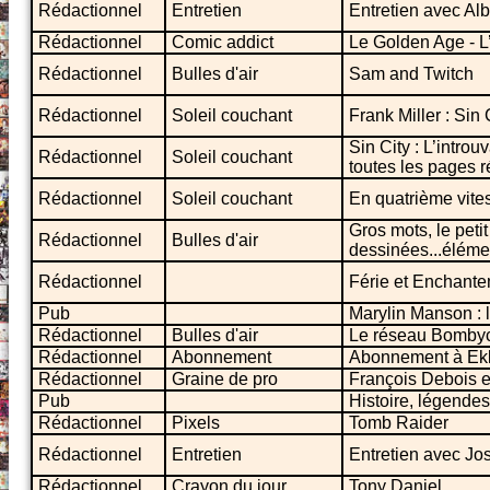
Rédactionnel
Entretien
Entretien avec Al
Rédactionnel
Comic addict
Le Golden Age - L
Rédactionnel
Bulles d'air
Sam and Twitch
Rédactionnel
Soleil couchant
Frank Miller : Sin 
Sin City : L’intro
Rédactionnel
Soleil couchant
toutes les pages r
Rédactionnel
Soleil couchant
En quatrième vites
Gros mots, le peti
Rédactionnel
Bulles d'air
dessinées...élémen
Rédactionnel
Férie et Enchant
Pub
Marylin Manson : 
Rédactionnel
Bulles d'air
Le réseau Bomby
Rédactionnel
Abonnement
Abonnement à Ekl
Rédactionnel
Graine de pro
François Debois 
Pub
Histoire, légende
Rédactionnel
Pixels
Tomb Raider
Rédactionnel
Entretien
Entretien avec Jos
Rédactionnel
Crayon du jour
Tony Daniel