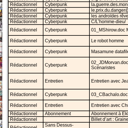
Rédactionnel
Cyberpunk
la.guerre.des.mo
Rédactionnel
Cyberpunk
le.prix.du.danger
Rédactionnel
Cyberpunk
les androïdes rêv
Rédactionnel
Cyberpunk
C/L’homme-dieu/
Rédactionnel
Cyberpunk
01_MShirow.doc 
Rédactionnel
Cyberpunk
Le robot homme
Rédactionnel
Cyberpunk
Masamune datafiles
02_JDMorvan.doc 
Rédactionnel
Cyberpunk
Scénaristes
Rédactionnel
Entretien
Entretien avec J
Rédactionnel
Cyberpunk
03_CBachalo.doc 
Rédactionnel
Entretien
Entretien avec Ch
Rédactionnel
Abonnement
Abonnement à Ekl
Rédactionnel
Billet d’art : Grai
Sans Dessus-
Rédactionnel