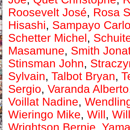
Roosevelt José
,
Rosa S
Hisashi
,
Sampayo Carl
Schetter Michel
,
Schuit
Masamune
,
Smith Jona
Stinsman John
,
Straczy
Sylvain
,
Talbot Bryan
,
T
Sergio
,
Varanda Alberto
Voillat Nadine
,
Wendling
Wieringo Mike
,
Will
,
Wil
Wrightson Bernie
,
Yama