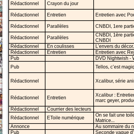
Rédactionnel
Crayon du jour
Rédactionnel
Entretien
Entretien avec Po
Rédactionnel
Parallèles
CNBDI, 1ere parti
CNBDI, 1ère parti
Rédactionnel
Parallèles
CNBDI
Rédactionnel
En coulisses
L’envers du décor
Rédactionnel
Entretien
Entretien avec Re
Pub
DVD Nightwish - W
Pub
Tellos, c’est magi
Rédactionnel
Xcalibur, série a
Xcalibur : Entreti
Rédactionnel
Entretien
marc geyer, produc
Rédactionnel
Courrier des lecteurs
On se fait une toil
Rédactionnel
EToile numérique
Matrice...
Annonce
Au sommaire du 
Pub
Seconde vague d