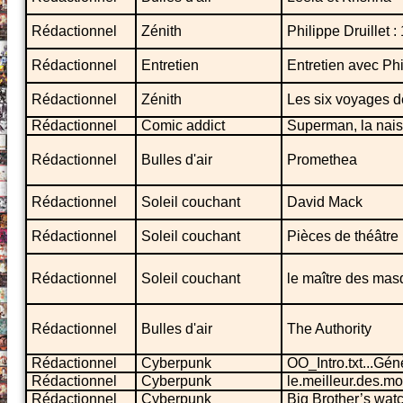
Rédactionnel
Zénith
Philippe Druillet :
Rédactionnel
Entretien
Entretien avec Phi
Rédactionnel
Zénith
Les six voyages de
Rédactionnel
Comic addict
Superman, la nai
Rédactionnel
Bulles d'air
Promethea
Rédactionnel
Soleil couchant
David Mack
Rédactionnel
Soleil couchant
Pièces de théâtre
Rédactionnel
Soleil couchant
le maître des mas
Rédactionnel
Bulles d'air
The Authority
Rédactionnel
Cyberpunk
OO_Intro.txt...Gén
Rédactionnel
Cyberpunk
le.meilleur.des.
Rédactionnel
Cyberpunk
Big Brother’s wat