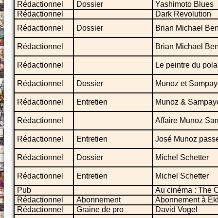
Rédactionnel
Dossier
Yashimoto Blues
Rédactionnel
Dark Revolution
Rédactionnel
Dossier
Brian Michael Be
Rédactionnel
Brian Michael Be
Rédactionnel
Le peintre du pola
Rédactionnel
Dossier
Munoz et Sampay
Rédactionnel
Entretien
Munoz & Sampay
Rédactionnel
Affaire Munoz Sam
Rédactionnel
Entretien
José Munoz passe
Rédactionnel
Dossier
Michel Schetter
Rédactionnel
Entretien
Michel Schetter
Pub
Au cinéma : The 
Rédactionnel
Abonnement
Abonnement à Ekl
Rédactionnel
Graine de pro
David Vogel