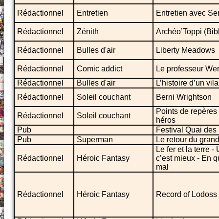
Rédactionnel
Entretien
Entretien avec Se
Rédactionnel
Zénith
Archéo’Toppi (Bib
Rédactionnel
Bulles d'air
Liberty Meadows
Rédactionnel
Comic addict
Le professeur We
Rédactionnel
Bulles d'air
L’histoire d’un vila
Rédactionnel
Soleil couchant
Berni Wrightson
Points de repères W
Rédactionnel
Soleil couchant
héros
Pub
Festival Quai des
Pub
Superman
Le retour du gran
Le fer et la terre 
Rédactionnel
Héroic Fantasy
c’est mieux - En q
mal
Rédactionnel
Héroic Fantasy
Record of Lodoss 