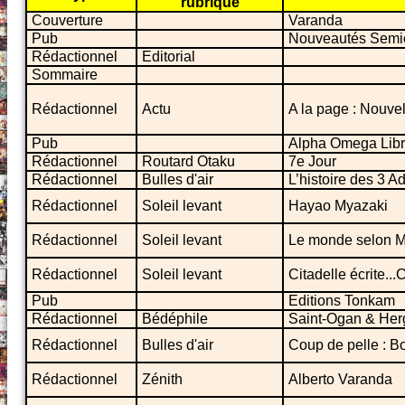
rubrique
Couverture
Varanda
Pub
Nouveautés Semi
Rédactionnel
Editorial
Sommaire
Rédactionnel
Actu
A la page : Nouvel
Pub
Alpha Omega Libr
Rédactionnel
Routard Otaku
7e Jour
Rédactionnel
Bulles d'air
L’histoire des 3 Ad
Rédactionnel
Soleil levant
Hayao Myazaki
Rédactionnel
Soleil levant
Le monde selon M
Rédactionnel
Soleil levant
Citadelle écrite..
Pub
Editions Tonkam
Rédactionnel
Bédéphile
Saint-Ogan & Her
Rédactionnel
Bulles d'air
Coup de pelle : B
Rédactionnel
Zénith
Alberto Varanda