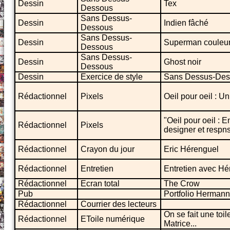
Dessin
Tex
Dessous
Sans Dessus-
Dessin
Indien fâché
Dessous
Sans Dessus-
Dessin
Superman couleu
Dessous
Sans Dessus-
Dessin
Ghost noir
Dessous
Dessin
Exercice de style
Sans Dessus-Desso
Rédactionnel
Pixels
Oeil pour oeil : Un
"Oeil pour oeil : 
Rédactionnel
Pixels
designer et respns
Rédactionnel
Crayon du jour
Eric Hérenguel
Rédactionnel
Entretien
Entretien avec Hé
Rédactionnel
Ecran total
The Crow
Pub
Portfolio Hermann
Rédactionnel
Courrier des lecteurs
On se fait une toil
Rédactionnel
EToile numérique
Matrice...