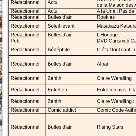
Rédactionnel
Actu
de la Maison des
Rédactionnel
Actu
A la Une : Pas de 
Rédactionnel
Bulles d'air
Rookies
Rédactionnel
Soleil levant
Masakazu Katsur
Rédactionnel
Bulles d'air
L’Horloge
Pub
DVD Gunsmith Ca
Rédactionnel
Bédéphile
C’était tout sauf..
Rédactionnel
Bulles d'air
Alban
Rédactionnel
Zénith
Claire Wendling
Rédactionnel
Entretien
Entretien avec Cl
Rédactionnel
Zénith
Claire Wendling : 
Rédactionnel
Comic addict
Comic Code Autho
Rédactionnel
Bulles d'air
Rising Stars