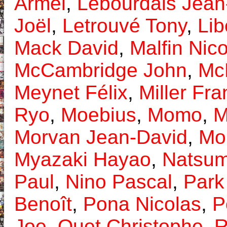
Armel
,
Lebourdais Jean
Joël
,
Letrouvé Tony
,
Lib
Mack David
,
Malfin Nic
McCambridge John
,
Mc
Meynet Félix
,
Miller Fra
Ryo
,
Moebius
,
Momo
,
M
Morvan Jean-David
,
Mou
Myazaki Hayao
,
Natsum
Paul
,
Nino Pascal
,
Park
Benoît
,
Pona Nicolas
,
P
Joe
,
Quet Christophe
,
R