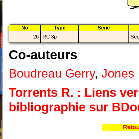
No
Type
Série
26
RC 8p
Sec
Co-auteurs
Boudreau Gerry
,
Jones 
Torrents R. : Liens ver
bibliographie sur BD
Retou