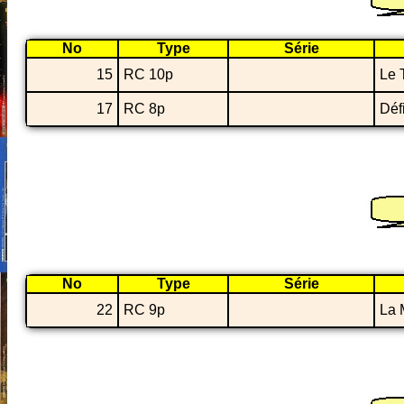
No
Type
Série
15
RC 10p
Le 
17
RC 8p
Déf
No
Type
Série
22
RC 9p
La 