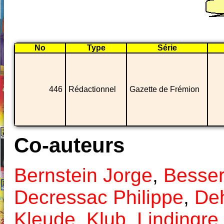
No
Type
Série
446
Rédactionnel
Gazette de Frémion
Co-auteurs
Bernstein Jorge
,
Besser
Decressac Philippe
,
De
Kleude
,
Klub
,
Lindingre