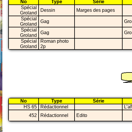
No
Type
Série
Spécial
Dessin
Marges des pages
Groland
Spécial
Gag
Grol
Groland
Spécial
Gag
Gro
Groland
Spécial
Roman photo
Groland
2p
No
Type
Série
HS 65
Rédactionnel
L’a
452
Rédactionnel
Edito