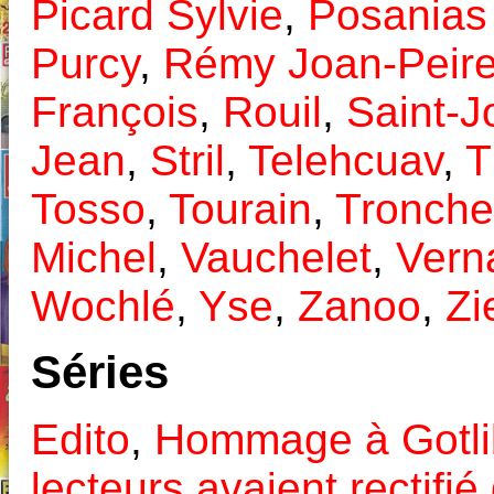
Picard Sylvie
,
Posanias 
Purcy
,
Rémy Joan-Peir
François
,
Rouil
,
Saint-J
Jean
,
Stril
,
Telehcuav
,
T
Tosso
,
Tourain
,
Tronchet
Michel
,
Vauchelet
,
Vern
Wochlé
,
Yse
,
Zanoo
,
Zi
Séries
Edito
,
Hommage à Gotli
lecteurs avaient rectif