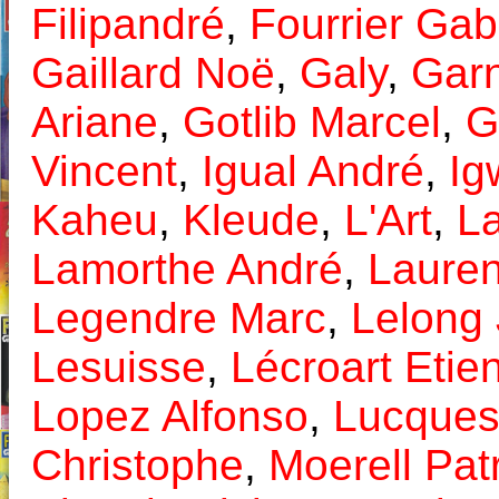
Filipandré
,
Fourrier Gab
Gaillard Noë
,
Galy
,
Gar
Ariane
,
Gotlib Marcel
,
G
Vincent
,
Igual André
,
Ig
Kaheu
,
Kleude
,
L'Art
,
L
Lamorthe André
,
Lauren
Legendre Marc
,
Lelong
Lesuisse
,
Lécroart Etie
Lopez Alfonso
,
Lucque
Christophe
,
Moerell Pat