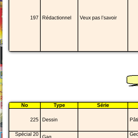
197
Rédactionnel
Veux pas l'savoir
No
Type
Série
225
Dessin
Pât
Spécial 20
Geo
Gag