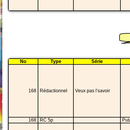
No
Type
Série
168
Rédactionnel
Veux pas l'savoir
168
RC 5p
Put