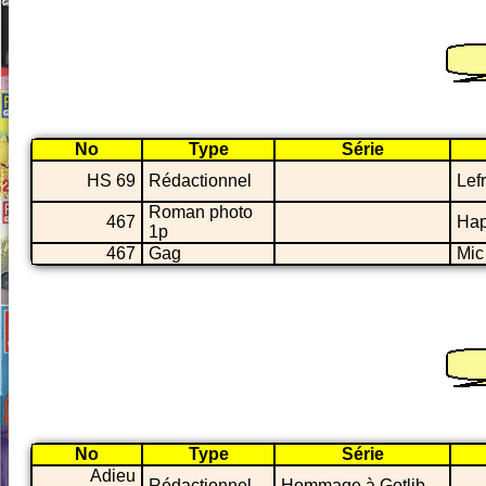
No
Type
Série
HS 69
Rédactionnel
Lef
Roman photo
467
Hap
1p
467
Gag
Mic
No
Type
Série
Adieu
Rédactionnel
Hommage à Gotlib