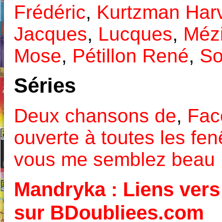
Frédéric
,
Kurtzman Har
Jacques
,
Lucques
,
Méz
Mose
,
Pétillon René
,
So
Séries
Deux chansons de
,
Fac
ouverte à toutes les fen
vous me semblez beau 
Mandryka : Liens vers 
sur BDoubliees.com