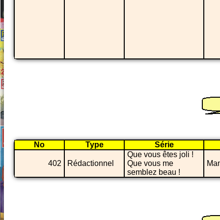
No
Type
Série
Que vous êtes joli !
402
Rédactionnel
Que vous me
Man
semblez beau !