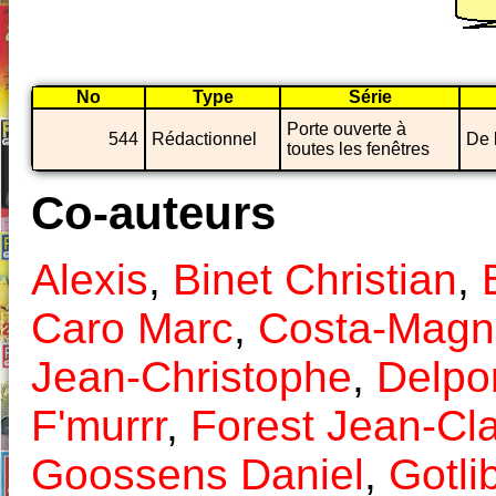
No
Type
Série
Porte ouverte à
544
Rédactionnel
De 
toutes les fenêtres
Co-auteurs
Alexis
,
Binet Christian
,
Caro Marc
,
Costa-Magn
Jean-Christophe
,
Delpo
F'murrr
,
Forest Jean-Cl
Goossens Daniel
,
Gotli