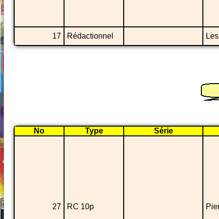
17
Rédactionnel
Les
No
Type
Série
27
RC 10p
Pier