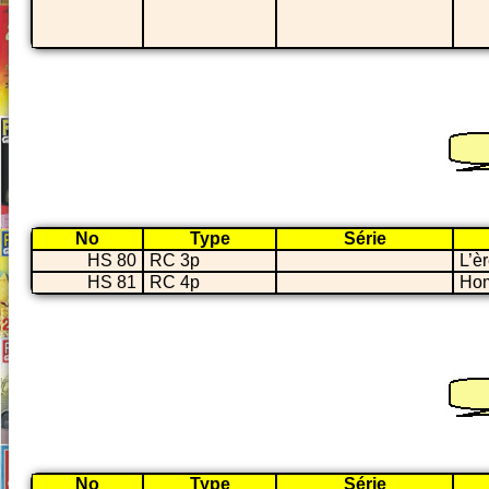
No
Type
Série
HS 80
RC 3p
L’è
HS 81
RC 4p
Hom
No
Type
Série