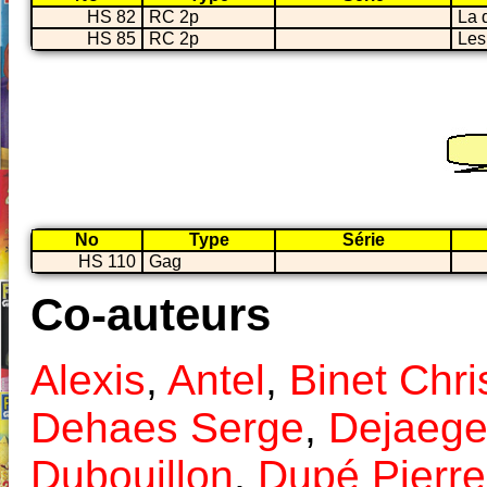
HS 82
RC 2p
La d
HS 85
RC 2p
Les
No
Type
Série
HS 110
Gag
Co-auteurs
Alexis
,
Antel
,
Binet Chri
Dehaes Serge
,
Dejaege
Dubouillon
,
Dupé Pierre