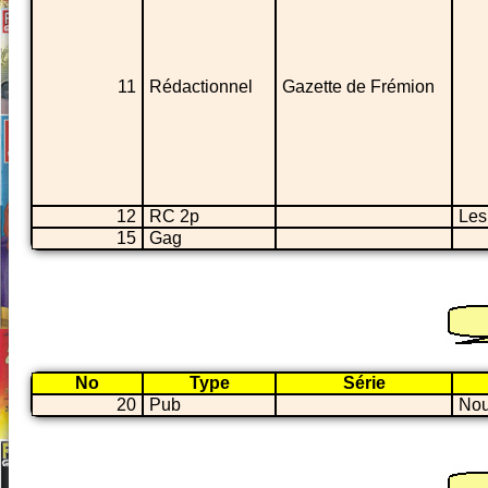
11
Rédactionnel
Gazette de Frémion
12
RC 2p
Les
15
Gag
No
Type
Série
20
Pub
Nou