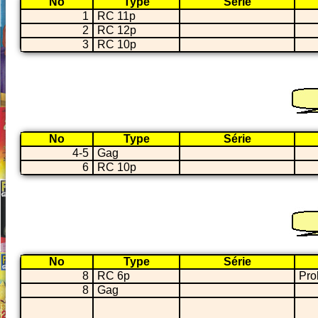
No
Type
Série
1
RC 11p
2
RC 12p
3
RC 10p
No
Type
Série
4-5
Gag
6
RC 10p
No
Type
Série
8
RC 6p
Pro
8
Gag