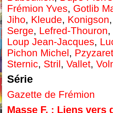
Frémion Yves
,
Gotlib M
Jiho
,
Kleude
,
Konigson
Serge
,
Lefred-Thouron
Loup Jean-Jacques
,
Lu
Pichon Michel
,
Pzyzare
Sternic
,
Stril
,
Vallet
,
Vol
Série
Gazette de Frémion
Masse F. : Liens vers d