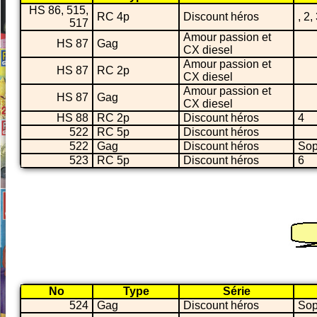
HS 86, 515,
RC 4p
Discount héros
, 2,
517
Amour passion et
HS 87
Gag
CX diesel
Amour passion et
HS 87
RC 2p
CX diesel
Amour passion et
HS 87
Gag
CX diesel
HS 88
RC 2p
Discount héros
4
522
RC 5p
Discount héros
522
Gag
Discount héros
So
523
RC 5p
Discount héros
6
No
Type
Série
524
Gag
Discount héros
So