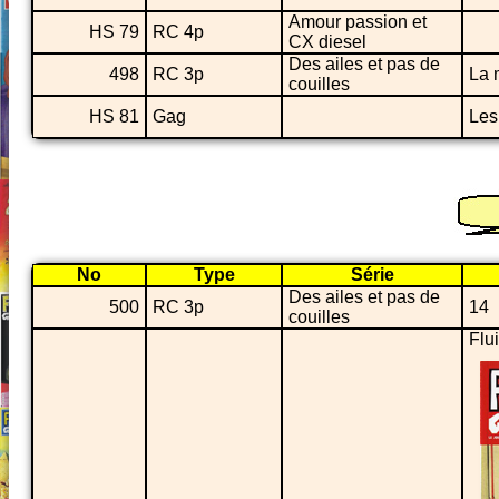
Amour passion et
HS 79
RC 4p
CX diesel
Des ailes et pas de
498
RC 3p
La 
couilles
HS 81
Gag
Les
No
Type
Série
Des ailes et pas de
500
RC 3p
14
couilles
Flu