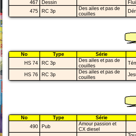
467
Dessin
Flu
Des ailes et pas de
475
RC 3p
Dér
couilles
No
Type
Série
Des ailes et pas de
HS 74
RC 3p
Tém
couilles
Des ailes et pas de
HS 76
RC 3p
Jes
couilles
No
Type
Série
Amour passion et
490
Pub
CX diesel
Tou