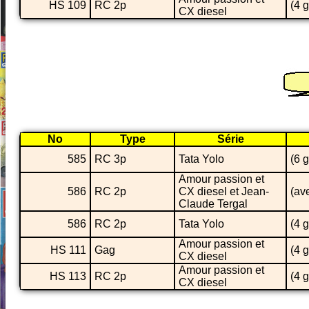
HS 109
RC 2p
(4 
CX diesel
No
Type
Série
585
RC 3p
Tata Yolo
(6 
Amour passion et
586
RC 2p
CX diesel et Jean-
(av
Claude Tergal
586
RC 2p
Tata Yolo
(4 
Amour passion et
HS 111
Gag
(4 
CX diesel
Amour passion et
HS 113
RC 2p
(4 
CX diesel