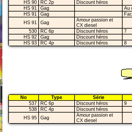
HS 90
RC 2p
Discount héros
HS 91
Gag
Au 
HS 91
Gag
Fac
Amour passion et
HS 91
Gag
CX diesel
530
RC 6p
Discount héros
7
HS 92
Gag
Discount héros
HS 93
RC 4p
Discount héros
8
No
Type
Série
537
RC 6p
Discount héros
9
538
RC 4p
Discount héros
Amour passion et
HS 95
Gag
CX diesel