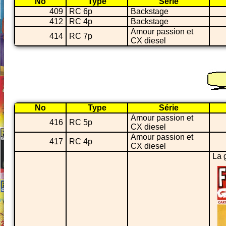
No
Type
Série
409
RC 6p
Backstage
412
RC 4p
Backstage
Amour passion et
414
RC 7p
CX diesel
No
Type
Série
Amour passion et
416
RC 5p
CX diesel
Amour passion et
417
RC 4p
CX diesel
La 