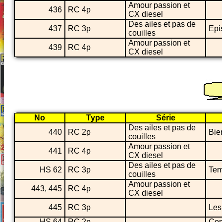
Amour passion et
436
RC 4p
CX diesel
Des ailes et pas de
437
RC 3p
Epi
couilles
Amour passion et
439
RC 4p
CX diesel
No
Type
Série
Des ailes et pas de
440
RC 2p
Bie
couilles
Amour passion et
441
RC 4p
CX diesel
Des ailes et pas de
HS 62
RC 3p
Tem
couilles
Amour passion et
443, 445
RC 4p
CX diesel
445
RC 3p
Les
HS 64
RC 2p
Co