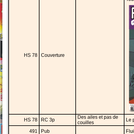
HS 78
Couverture
Des ailes et pas de
HS 78
RC 3p
Le 
couilles
491
Pub
Flu