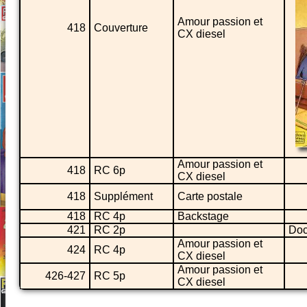
Amour passion et
418
Couverture
CX diesel
Amour passion et
418
RC 6p
CX diesel
418
Supplément
Carte postale
418
RC 4p
Backstage
421
RC 2p
Doc
Amour passion et
424
RC 4p
CX diesel
Amour passion et
426-427
RC 5p
CX diesel