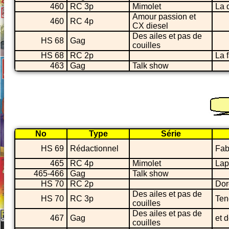
460
RC 3p
Mimolet
La 
Amour passion et
460
RC 4p
CX diesel
Des ailes et pas de
HS 68
Gag
couilles
HS 68
RC 2p
La 
463
Gag
Talk show
No
Type
Série
HS 69
Rédactionnel
Fab
465
RC 4p
Mimolet
Lap
465-466
Gag
Talk show
HS 70
RC 2p
Dor
Des ailes et pas de
HS 70
RC 3p
Ten
couilles
Des ailes et pas de
467
Gag
et 
couilles