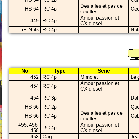
Des ailes et pas de
HS 64
RC 4p
Oec
couilles
Amour passion et
449
RC 4p
CX diesel
Les Nuls
RC 4p
Nul
No
Type
Série
452
RC 4p
Mimolet
Le 
Amour passion et
454
RC 4p
CX diesel
454
RC 3p
Dal
HS 66
RC 2p
Que
Des ailes et pas de
HS 66
RC 4p
Gab
couilles
455, 456,
Amour passion et
RC 4p
458
CX diesel
458
Gag
Jea