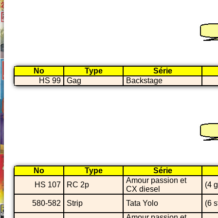
No
Type
Série
HS 99
Gag
Backstage
No
Type
Série
Amour passion et
HS 107
RC 2p
(4 
CX diesel
580-582
Strip
Tata Yolo
(6 s
Amour passion et