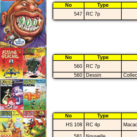
No
Type
547
RC 7p
No
Type
560
RC 7p
560
Dessin
Collec
No
Type
HS 108
RC 4p
Maca
581
Nouvelle