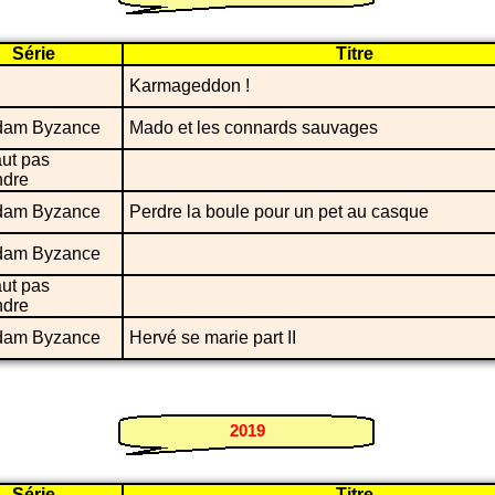
Série
Titre
Karmageddon !
dam Byzance
Mado et les connards sauvages
aut pas
ndre
dam Byzance
Perdre la boule pour un pet au casque
dam Byzance
aut pas
ndre
dam Byzance
Hervé se marie part II
2019
Série
Titre