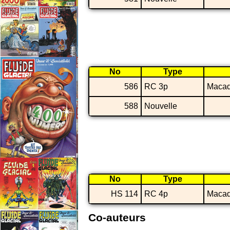
No
Type
586
RC 3p
Maca
588
Nouvelle
No
Type
HS 114
RC 4p
Maca
Co-auteurs