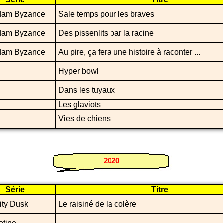
dam Byzance
Sale temps pour les braves
dam Byzance
Des pissenlits par la racine
dam Byzance
Au pire, ça fera une histoire à raconter ...
Hyper bowl
Dans les tuyaux
Les glaviots
Vies de chiens
2020
Série
Titre
ity Dusk
Le raisiné de la colère
otine