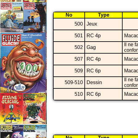
No
Type
500
Jeux
501
RC 4p
Maca
Il ne f
502
Gag
confo
507
RC 4p
Maca
509
RC 6p
Maca
Il ne f
509-510
Dessin
confo
510
RC 6p
Maca
No
Type