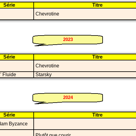
Série
Titre
Chevrotine
2023
Série
Titre
Chevrotine
' Fluide
Starsky
2024
Série
Titre
dam Byzance
Plutôt que courir