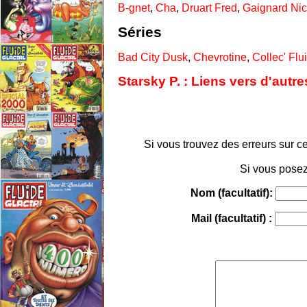
B-gnet
,
Cha
,
Druart Fred
,
Gaignard Nic
Séries
Bad City Dusk
,
Chevrotine
,
Collec' Flu
Starsky P. : Liens vers d'autr
Si vous trouvez des erreurs sur ce
Si vous posez
Nom (facultatif):
Mail (facultatif) :