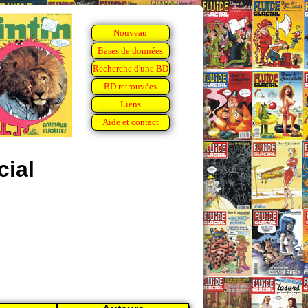
Nouveau
Bases de données
Recherche d'une BD
BD retrouvées
Liens
Aide et contact
cial