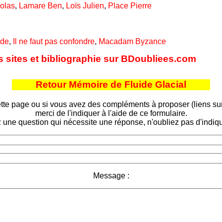
olas
,
Lamare Ben
,
Loïs Julien
,
Place Pierre
ide
,
Il ne faut pas confondre
,
Macadam Byzance
es sites et bibliographie sur BDoubliees.com
Retour Mémoire de Fluide Glacial
tte page ou si vous avez des compléments à proposer (liens sur d
merci de l'indiquer à l'aide de ce formulaire.
 une question qui nécessite une réponse, n'oubliez pas d'indiqu
Message :