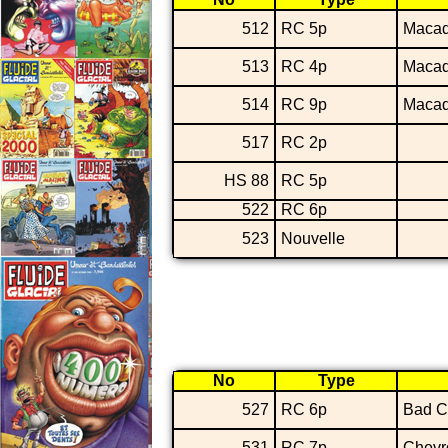
512
RC 5p
Maca
513
RC 4p
Maca
514
RC 9p
Maca
517
RC 2p
HS 88
RC 5p
522
RC 6p
523
Nouvelle
No
Type
527
RC 6p
Bad C
531
RC 7p
Chevr