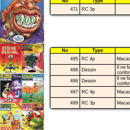
No
Type
471
RC 3p
No
Type
495
RC 4p
Maca
Il ne f
496
Dessin
confo
Il ne f
496
Dessin
confo
497
RC 4p
Maca
499
RC 3p
Maca