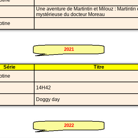
Une aventure de Martintin et Milouz : Martintin et
mystérieuse du docteur Moreau
otine
2021
Série
Titre
otine
14H42
Doggy day
2022