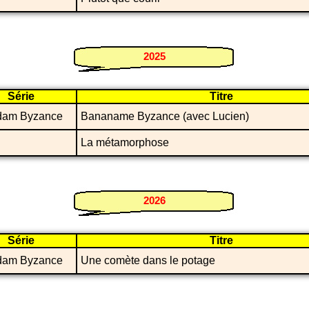
2025
Série
Titre
dam Byzance
Bananame Byzance (avec Lucien)
La métamorphose
2026
Série
Titre
dam Byzance
Une comète dans le potage