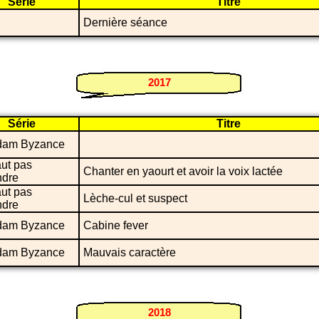
Série
Titre
Dernière séance
2017
Série
Titre
dam Byzance
aut pas
Chanter en yaourt et avoir la voix lactée
ndre
aut pas
Lèche-cul et suspect
ndre
dam Byzance
Cabine fever
dam Byzance
Mauvais caractère
2018