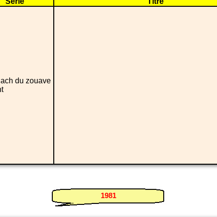
Série
Titre
ach du zouave
t
1981