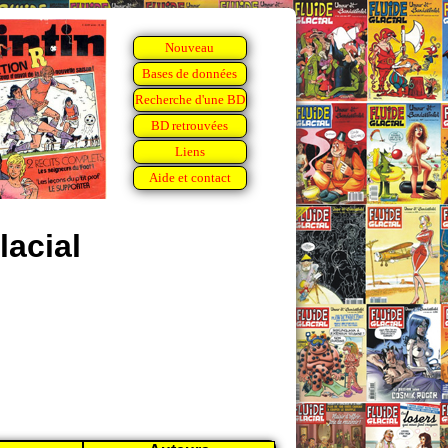
Nouveau
Bases de données
Recherche d'une BD
BD retrouvées
Liens
Aide et contact
lacial