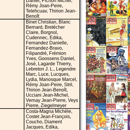
Daniel, Pichon Michel,
Rémy Joan-Peire,
Telehcuav, Thirion Jean-
Benoît
Binet Christian, Blanc
Bernard, Bretécher
Claire, Borgnol,
Cudennec, Edika,
Fernandez Danielle,
Fernandez-Bravo,
Filipandré, Frémion
Yves, Goossens Daniel,
José, Lagarde Thierry,
Lebreton J. L., Legendre
Marc, Luce, Lucques,
Lydia, Manosque Marcel,
Rémy Joan-Peire, Stril,
Thirion Jean-Benoît,
Ucciani Jean-Michel,
Vernay Jean-Pierre, Veys
Pierre, Ziegelmeyer
Costa-Magna Michèle,
Costet Jean-François,
Coucho, Diament
Jacques, Edika,