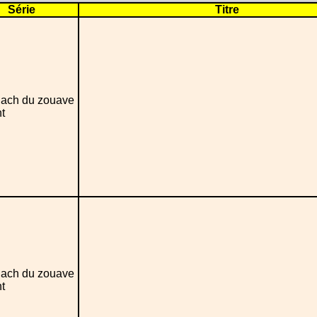
Série
Titre
ach du zouave
t
ach du zouave
t