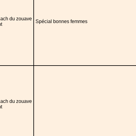
ach du zouave
Spécial bonnes femmes
t
ach du zouave
t