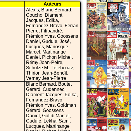
Auteurs
Alexis, Blanc Bernard,
Coucho, Diament
Jacques, Edika,
Fernandez-Bravo, Ferran
Pierre, Filipandré,
Frémion Yves, Goossens
Daniel, Gudule, José,
Lucques, Manosque
Marcel, Martinange
Daniel, Pichon Michel,
Rémy Joan-Peire,
Schulze M., Telehcuav,
Thirion Jean-Benoît,
Vernay Jean-Pierre
Blanc Bernard, Boutet
Gérard, Cudennec,
Diament Jacques, Edika,
Fernandez-Bravo,
Frémion Yves, Goldman
Gérard, Goossens
Daniel, Gotlib Marcel,
Gudule, Lekhal Sami,
Lucques, Martinange