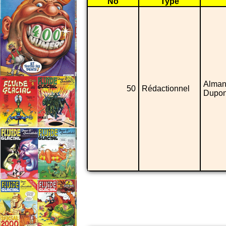
No
Type
Alman
50
Rédactionnel
Dupon