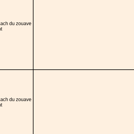
ach du zouave
t
ach du zouave
t