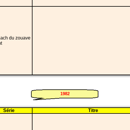
ach du zouave
t
1982
Série
Titre