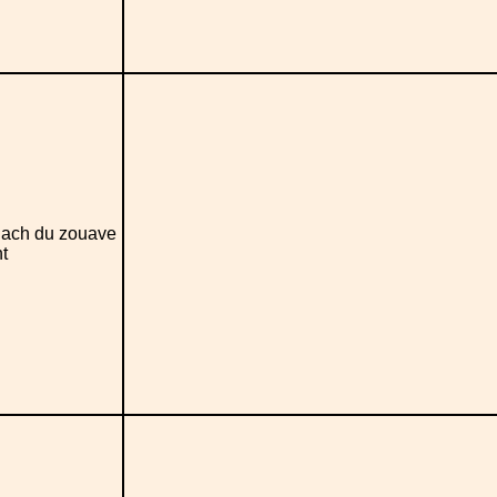
ach du zouave
t