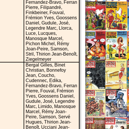
Fernandez-Bravo, Ferran
Pierre, Filipandré,
Finkbeiner, Fouval,
Frémion Yves, Goossens
Daniel, Gudule, José,
Legendre Marc, Llorca,
Luce, Lucques,
Manosque Marcel,
Pichon Michel, Rémy
Joan-Peire, Samson,
Stril, Thirion Jean-Benoît,
Ziegelmeyer
Bergal Gilles, Binet
Christian, Bonnefoy
Jean, Coucho,
Cudennec, Edika,
Fernandez-Bravo, Ferran
Pierre, Fouval, Frémion
Yves, Goossens Daniel,
Gudule, José, Legendre
Marc, Limido, Manosque
Marcel, Rémy Joan-
Peire, Samson, Servé
Hugues, Thirion Jean-
Benoît, Ucciani Jean-