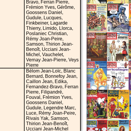
Bravo, Ferran Pierre,
Frémion Yves, Gérôme,
Goossens Daniel,
Gudule, Lucques,
Finkbeiner, Lagarde
Thierry, Limido, Llorca,
Poslaniec Christian,
Rémy Joan-Peire,
Samson, Thirion Jean-
Benoît, Ucciani Jean-
Michel, Vauchelet,
Vernay Jean-Pierre, Veys
Pierre
Bélom Jean-Loïc, Blanc
Bernard, Bonnefoy Jean,
Caillon Jean, Edika,
Fernandez-Bravo, Ferran
Pierre, Filipandré,
Fouval, Frémion Yves,
Goossens Daniel,
Gudule, Legendre Marc,
Luce, Rémy Joan-Peire,
Rivais Yak, Samson,
Thirion Jean-Benoît,
Ucciani Jean-Michel