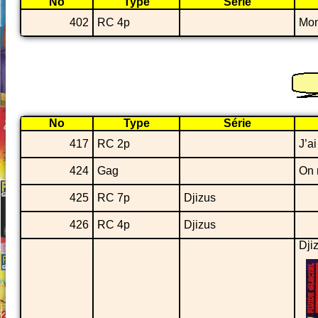
No
Type
Série
402
RC 4p
Mon
No
Type
Série
417
RC 2p
J’a
424
Gag
On 
425
RC 7p
Djizus
426
RC 4p
Djizus
Dji