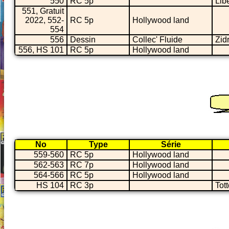
550
RC 5p
Libe
551, Gratuit
2022, 552-
RC 5p
Hollywood land
554
556
Dessin
Collec' Fluide
Zid
556, HS 101
RC 5p
Hollywood land
No
Type
Série
559-560
RC 5p
Hollywood land
562-563
RC 7p
Hollywood land
564-566
RC 5p
Hollywood land
HS 104
RC 3p
Tot