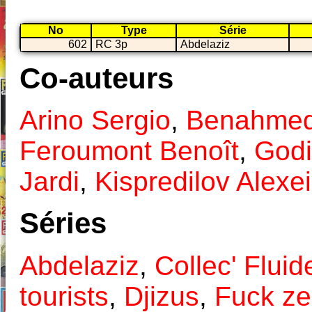
No
Type
Série
602
RC 3p
Abdelaziz
Co-auteurs
Arino Sergio
,
Benahme
Feroumont Benoît
,
Godi
Jardi
,
Kispredilov Alexei
Séries
Abdelaziz
,
Collec' Fluid
tourists
,
Djizus
,
Fuck ze 