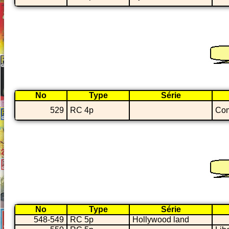
No
Type
Série
529
RC 4p
Com
No
Type
Série
548-549
RC 5p
Hollywood land