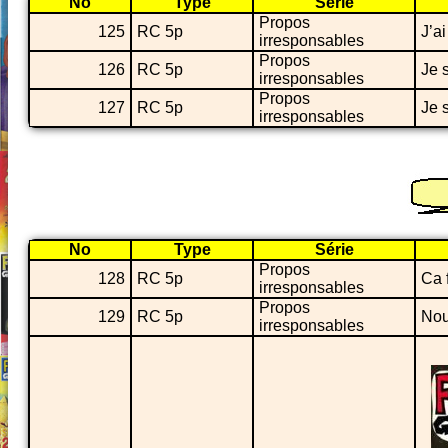
No
Type
Série
Propos
125
RC 5p
J’a
irresponsables
Propos
126
RC 5p
Je 
irresponsables
Propos
127
RC 5p
Je 
irresponsables
No
Type
Série
Propos
128
RC 5p
Ca f
irresponsables
Propos
129
RC 5p
Nou
irresponsables