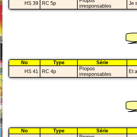
Propos
HS 39
RC 5p
Je 
irresponsables
No
Type
Série
Propos
HS 41
RC 4p
Et 
irresponsables
No
Type
Série
Propos