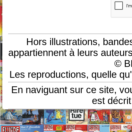
Hors illustrations, bande
appartiennent à leurs auteurs
© B
Les reproductions, quelle qu'
En naviguant sur ce site, vo
est décri