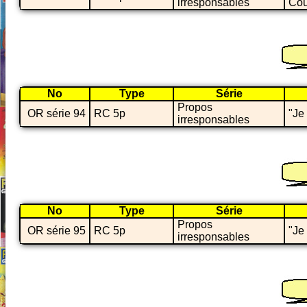
irresponsables
Cou
No
Type
Série
Propos
OR série 94
RC 5p
"Je
irresponsables
No
Type
Série
Propos
OR série 95
RC 5p
"Je
irresponsables