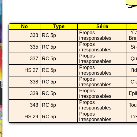
No
Type
Série
Propos
"Y 
333
RC 5p
irresponsables
Bre
Propos
335
RC 5p
"Si 
irresponsables
Propos
337
RC 5p
"Qu
irresponsables
Propos
HS 27
RC 5p
"l’
irresponsables
Propos
338
RC 5p
"C’
irresponsables
Propos
339
RC 5p
Epi
irresponsables
Propos
343
RC 5p
Tou
irresponsables
Propos
HS 29
RC 5p
"L’
irresponsables