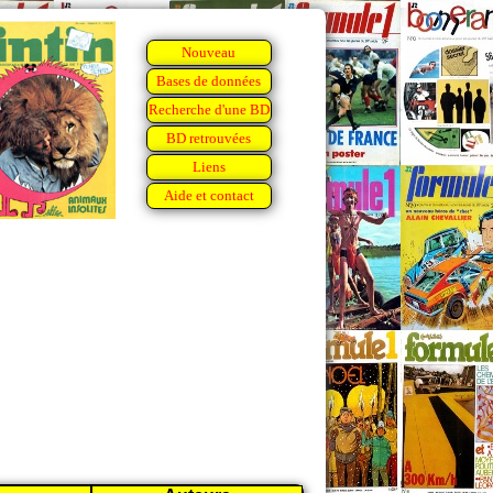
Nouveau
Bases de données
Recherche d'une BD
BD retrouvées
Liens
Aide et contact