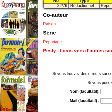
No
Type
32/76
Rédactionnel
Repor
Co-auteur
Raison
Série
Reportage
Pesty : Liens vers d'autres si
Si vous trouvez des erreurs sur ce
Si vous posez
Nom (facultatif):
Mail (facultatif) :