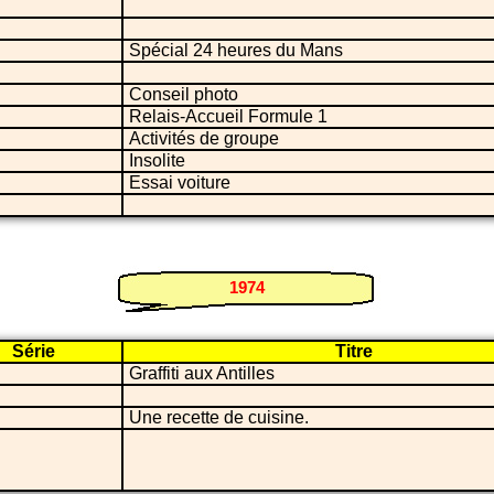
i
i
i
Spécial 24 heures du Mans
i
i
Conseil photo
i
Relais-Accueil Formule 1
i
Activités de groupe
i
Insolite
i
Essai voiture
i
1974
Série
Titre
i
Graffiti aux Antilles
i
i
Une recette de cuisine.
i