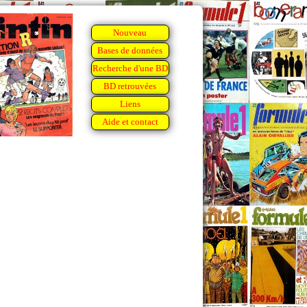
Nouveau
Bases de données
Recherche d'une BD
BD retrouvées
Liens
Aide et contact