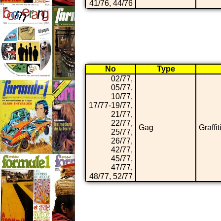
41/76, 44/76
No
Type
02/77,
05/77,
10/77,
17/77-19/77,
21/77,
22/77,
Gag
Graffit
25/77,
26/77,
42/77,
45/77,
47/77,
48/77, 52/77