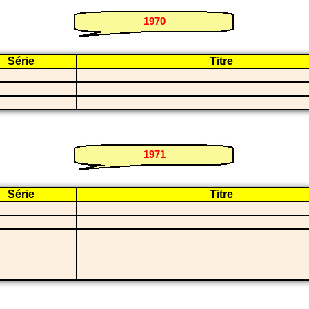
1970
Série
Titre
i
i
i
1971
Série
Titre
i
i
i