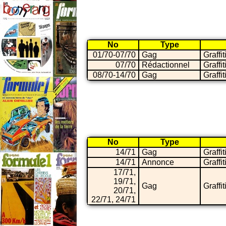
No
Type
01/70-07/70
Gag
Graffit
07/70
Rédactionnel
Graffit
08/70-14/70
Gag
Graffit
No
Type
14/71
Gag
Graffit
14/71
Annonce
Graffit
17/71,
19/71,
Gag
Graffit
20/71,
22/71, 24/71