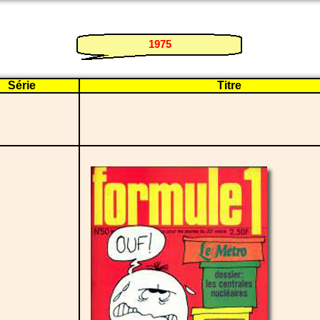
1975
Série
Titre
i
i