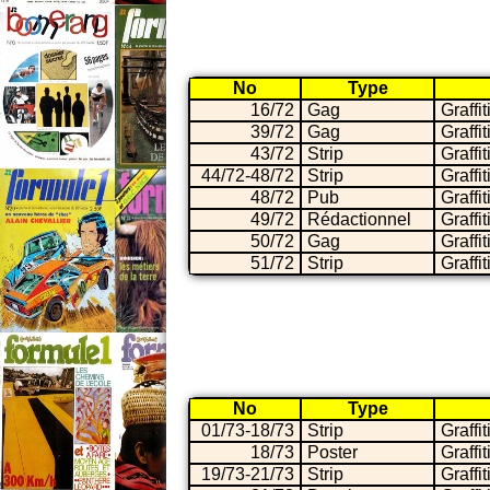
No
Type
16/72
Gag
Graffit
39/72
Gag
Graffit
43/72
Strip
Graffit
44/72-48/72
Strip
Graffit
48/72
Pub
Graffit
49/72
Rédactionnel
Graffit
50/72
Gag
Graffit
51/72
Strip
Graffit
No
Type
01/73-18/73
Strip
Graffit
18/73
Poster
Graffit
19/73-21/73
Strip
Graffit