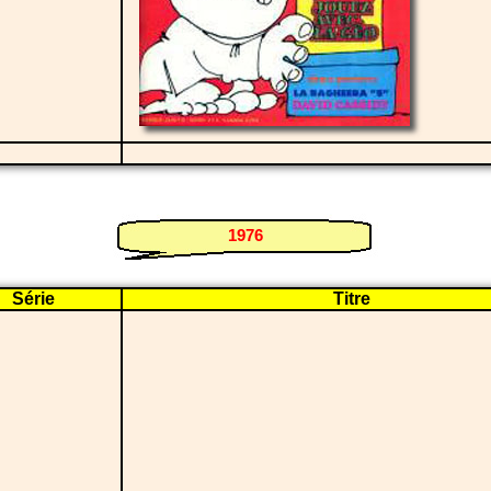
i
1976
Série
Titre
i