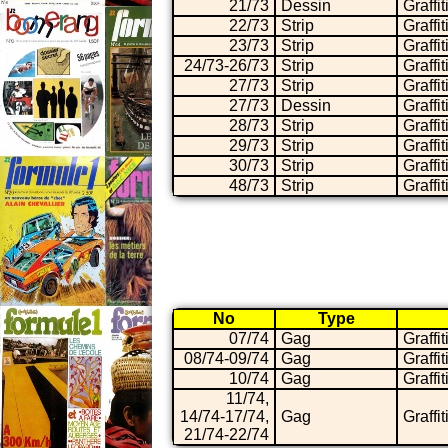
21/73
Dessin
Graffit
22/73
Strip
Graffit
23/73
Strip
Graffit
24/73-26/73
Strip
Graffit
27/73
Strip
Graffit
27/73
Dessin
Graffit
28/73
Strip
Graffit
29/73
Strip
Graffit
30/73
Strip
Graffit
48/73
Strip
Graffit
No
Type
07/74
Gag
Graffit
08/74-09/74
Gag
Graffit
10/74
Gag
Graffit
11/74,
14/74-17/74,
Gag
Graffit
21/74-22/74