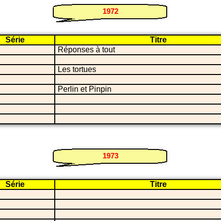
1972
Série
Titre
i
Réponses à tout
i
i
Les tortues
i
i
Perlin et Pinpin
i
i
i
1973
Série
Titre
i
i
i