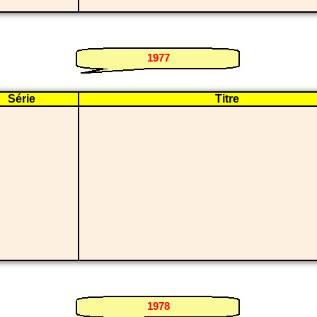
1977
Série
Titre
i
1978