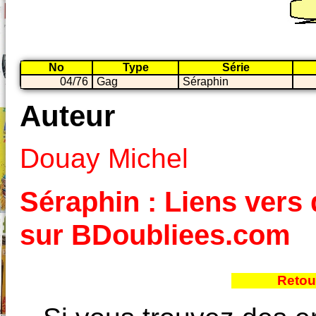
No
Type
Série
04/76
Gag
Séraphin
Auteur
Douay Michel
Séraphin : Liens vers 
sur BDoubliees.com
Retou