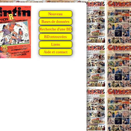
Nouveau
Bases de données
Recherche d'une BD
BD retrouvées
Liens
Aide et contact