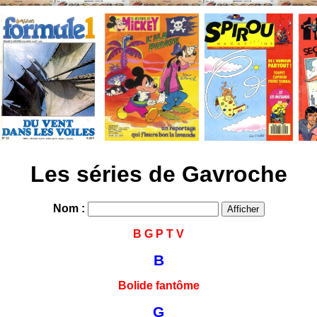
Les séries de Gavroche
Nom :
B
G
P
T
V
B
Bolide fantôme
G