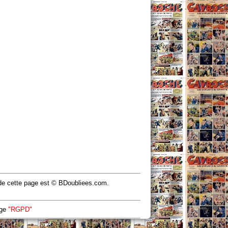
u de cette page est © BDoubliees.com.
age
"RGPD"