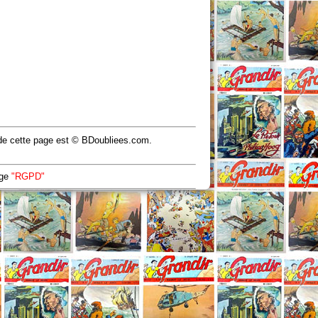
u de cette page est © BDoubliees.com.
age
"RGPD"