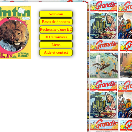
Nouveau
Bases de données
Recherche d'une BD
BD retrouvées
Liens
Aide et contact