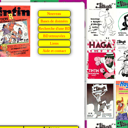
Nouveau
Bases de données
Recherche d'une BD
BD retrouvées
Liens
Aide et contact