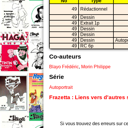
No
Type
49
Rédactionnel
49
Dessin
49
Extrait 1p
49
Dessin
49
Dessin
49
Dessin
Autopo
49
RC 6p
Co-auteurs
Blayo Frédéric
,
Morin Philippe
Série
Autoportrait
Frazetta : Liens vers d'autres
Si vous trouvez des erreurs sur ce