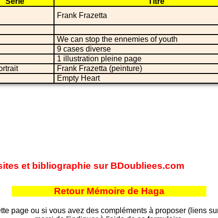
Série
Titre
Frank Frazetta
We can stop the ennemies of youth
9 cases diverse
1 illustration pleine page
rtrait
Frank Frazetta (peinture)
Empty Heart
 sites et bibliographie sur BDoubliees.com
Retour Mémoire de Haga
tte page ou si vous avez des compléments à proposer (liens sur d