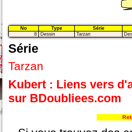
No
Type
Série
8
Dessin
Tarzan
Des
Série
Tarzan
Kubert : Liens vers d'a
sur BDoubliees.com
Ret