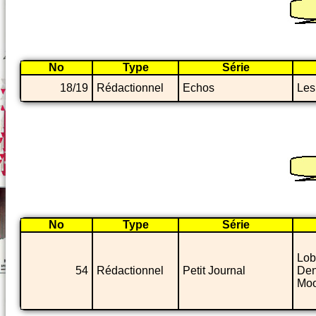
No
Type
Série
18/19
Rédactionnel
Echos
Les
No
Type
Série
Lob
54
Rédactionnel
Petit Journal
Den
Moo