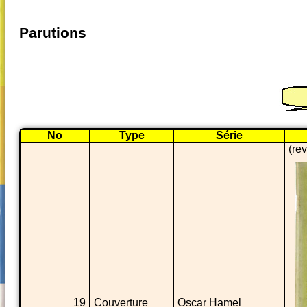
Parutions
No
Type
Série
(re
19
Couverture
Oscar Hamel