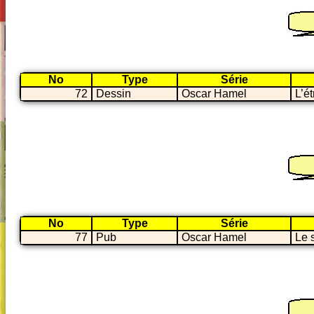
No
Type
Série
72
Dessin
Oscar Hamel
L’é
No
Type
Série
77
Pub
Oscar Hamel
Le 