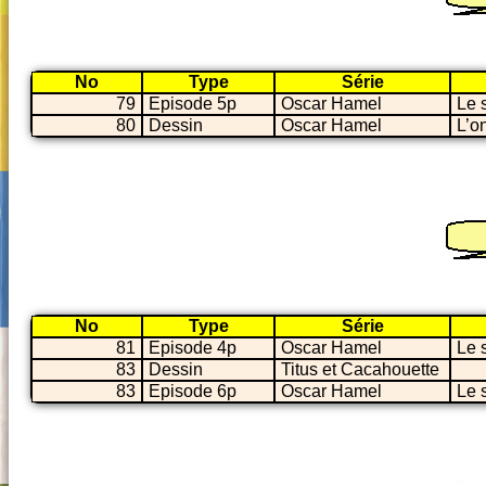
No
Type
Série
79
Episode 5p
Oscar Hamel
Le 
80
Dessin
Oscar Hamel
L’o
No
Type
Série
81
Episode 4p
Oscar Hamel
Le 
83
Dessin
Titus et Cacahouette
83
Episode 6p
Oscar Hamel
Le 