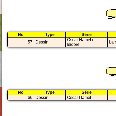
No
Type
Série
Oscar Hamel et
57
Dessin
La 
Isidore
No
Type
Série
66
Dessin
Oscar Hamel