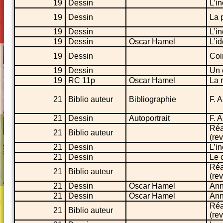
19
Dessin
L’i
19
Dessin
La 
19
Dessin
L’i
19
Dessin
Oscar Hamel
L’i
19
Dessin
Coi
19
Dessin
Un 
19
RC 11p
Oscar Hamel
La r
21
Biblio auteur
Bibliographie
F. 
21
Dessin
Autoportrait
F. 
Réa
21
Biblio auteur
(re
21
Dessin
L’i
21
Dessin
Le 
Réa
21
Biblio auteur
(re
21
Dessin
Oscar Hamel
Ann
21
Dessin
Oscar Hamel
Ann
Réa
21
Biblio auteur
(re