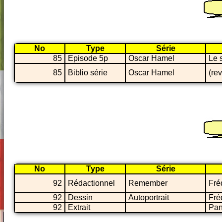
No
Type
Série
85
Episode 5p
Oscar Hamel
Le 
85
Biblio série
Oscar Hamel
(re
No
Type
Série
92
Rédactionnel
Remember
Fré
92
Dessin
Autoportrait
Fré
92
Extrait
Pan