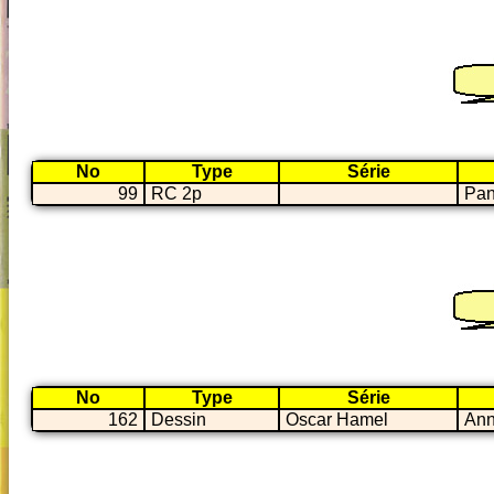
No
Type
Série
99
RC 2p
Pan
No
Type
Série
162
Dessin
Oscar Hamel
Ann