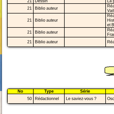
21
Dessin
La 
Réa
21
Biblio auteur
Vai
Réa
21
Biblio auteur
His
et 
Réa
21
Biblio auteur
Fra
21
Biblio auteur
Réa
No
Type
Série
50
Rédactionnel
Le saviez-vous ?
Osc